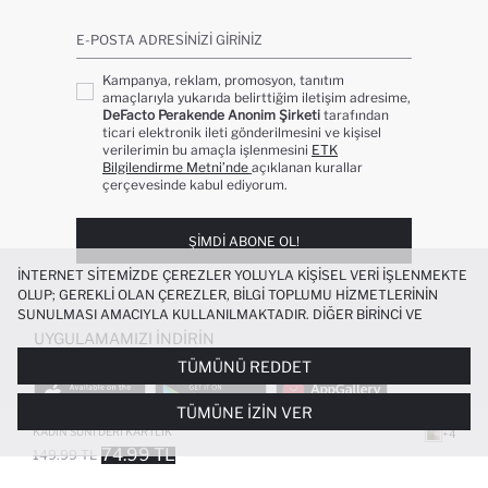
E-POSTA ADRESINIZI GIRINIZ
Kampanya, reklam, promosyon, tanıtım
amaçlarıyla yukarıda belirttiğim iletişim adresime,
DeFacto Perakende Anonim Şirketi
tarafından
ticari elektronik ileti gönderilmesini ve kişisel
verilerimin bu amaçla işlenmesini
ETK
Bilgilendirme Metni’nde
açıklanan kurallar
çerçevesinde kabul ediyorum.
ŞIMDI ABONE OL!
İNTERNET SITEMIZDE ÇEREZLER YOLUYLA KIŞISEL VERI IŞLENMEKTE
OLUP; GEREKLI OLAN ÇEREZLER, BILGI TOPLUMU HIZMETLERININ
SUNULMASI AMACIYLA KULLANILMAKTADIR. DIĞER BIRINCI VE
ÜÇÜNCÜ TARAF ÇEREZLER ISE SIZE DAHA IYI BIR ALIŞVERIŞ
UYGULAMAMIZI İNDIRIN
DENEYIMI SUNULABILMESI, SITEMIZIN DAHA IŞLEVSEL KILINMASI VE
TÜMÜNÜ REDDET
KIŞISELLEŞTIRMESI VE AÇIK RIZA VERMENIZ HALINDE, SIZLERE
YÖNELIK PAZARLAMA FAALIYETLERININ YAPILMASI AMAÇLARIYLA
TÜMÜNE İZIN VER
SINIRLI OLARAK KULLANILACAKTIR. ÇEREZLERE DAIR TERCIHLERINIZI
ÇEREZ TERCIHLERI
PANELI ARACILIĞIYLA HER ZAMAN YÖNETEBILIR,
KADIN SUNI DERI KARTLIK
+4
ÇEREZLERLE ILGILI DAHA DETAYLI BILGIYE
ÇEREZ AYDINLATMA
74.99 TL
149.99 TL
POPÜLER KATEGORILER
METNI
’NDEN ULAŞABILIRSINIZ.
FAVORILERE EKLENDI
GELINCE HABER VER
SEPETE EKLENIYOR
SEPETE EKLENDI