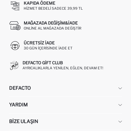
KAPIDA ÖDEME
HIZMET BEDELI SADECE 39,99 TL
MAĞAZADA DEĞIŞIM&İADE
ONLINE AL MAĞAZADA DEĞIŞTIR
ÜCRETSIZ IADE
30 GÜN IÇERISINDE IADE ET
DEFACTO GIFT CLUB
AYRICALIKLARLA YENILEN, EĞLEN, DEVAM ET!
DEFACTO
KURUMSAL
YARDIM
HAKKIMIZDA
İNSAN KAYNAKLARI
SIKÇA SORULAN SORULAR
BIZE ULAŞIN
KURUMSAL SATIŞ
SIPARIŞIMI NASIL TAKIP EDERIM?
TOPTAN SATIŞ (WHOLESALE PARTNER)
NASIL İADE EDERIM?