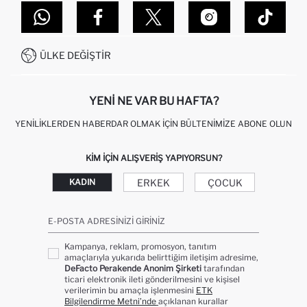
MAĞAZALARIMIZ
DEFACTO TEKNOLOJI
GIFT CLUB SIKÇA SORULAN SORULAR
İLETIŞIM FORMU
SITEMAP
İŞLEM REHBERI
MÜŞTERI HIZMETLERI
0850 333 22 86
KAMPANYALAR
ÜLKE DEĞIŞTIR
KIŞISEL VERILERIN KORUNMASI VE GIZLILIK
YENI NE VAR BU HAFTA?
YENILIKLERDEN HABERDAR OLMAK İÇIN BÜLTENIMIZE ABONE OLUN
KIM IÇIN ALIŞVERIŞ YAPIYORSUN?
ERKEK
ÇOCUK
KADIN
E-POSTA ADRESINIZI GIRINIZ
Kampanya, reklam, promosyon, tanıtım
amaçlarıyla yukarıda belirttiğim iletişim adresime,
DeFacto Perakende Anonim Şirketi
tarafından
ticari elektronik ileti gönderilmesini ve kişisel
verilerimin bu amaçla işlenmesini
ETK
Bilgilendirme Metni’nde
açıklanan kurallar