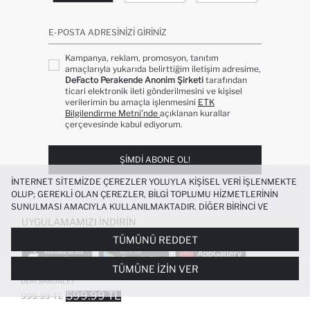
E-POSTA ADRESINIZI GIRINIZ
Kampanya, reklam, promosyon, tanıtım
amaçlarıyla yukarıda belirttiğim iletişim adresime,
DeFacto Perakende Anonim Şirketi
tarafından
ticari elektronik ileti gönderilmesini ve kişisel
verilerimin bu amaçla işlenmesini
ETK
Bilgilendirme Metni’nde
açıklanan kurallar
çerçevesinde kabul ediyorum.
ŞIMDI ABONE OL!
İNTERNET SITEMIZDE ÇEREZLER YOLUYLA KIŞISEL VERI IŞLENMEKTE
OLUP; GEREKLI OLAN ÇEREZLER, BILGI TOPLUMU HIZMETLERININ
SUNULMASI AMACIYLA KULLANILMAKTADIR. DIĞER BIRINCI VE
ÜÇÜNCÜ TARAF ÇEREZLER ISE SIZE DAHA IYI BIR ALIŞVERIŞ
UYGULAMAMIZI İNDIRIN
DENEYIMI SUNULABILMESI, SITEMIZIN DAHA IŞLEVSEL KILINMASI VE
TÜMÜNÜ REDDET
KIŞISELLEŞTIRMESI VE AÇIK RIZA VERMENIZ HALINDE, SIZLERE
YÖNELIK PAZARLAMA FAALIYETLERININ YAPILMASI AMAÇLARIYLA
TÜMÜNE İZIN VER
SINIRLI OLARAK KULLANILACAKTIR. ÇEREZLERE DAIR TERCIHLERINIZI
KADIN TEK BANTLI YÜKSEK TABAN SUNI
ÇEREZ TERCIHLERI
PANELI ARACILIĞIYLA HER ZAMAN YÖNETEBILIR,
DERI SANDALET
ÇEREZLERLE ILGILI DAHA DETAYLI BILGIYE
ÇEREZ AYDINLATMA
599.99 TL
999.99 TL
POPÜLER KATEGORILER
METNI
’NDEN ULAŞABILIRSINIZ.
FAVORILERE EKLENDI
GELINCE HABER VER
SEPETE EKLENIYOR
SEPETE EKLENDI