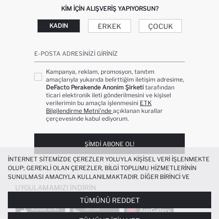
KIM IÇIN ALIŞVERIŞ YAPIYORSUN?
ERKEK
ÇOCUK
KADIN
E-POSTA ADRESINIZI GIRINIZ
Kampanya, reklam, promosyon, tanıtım
amaçlarıyla yukarıda belirttiğim iletişim adresime,
DeFacto Perakende Anonim Şirketi
tarafından
ticari elektronik ileti gönderilmesini ve kişisel
verilerimin bu amaçla işlenmesini
ETK
Bilgilendirme Metni’nde
açıklanan kurallar
çerçevesinde kabul ediyorum.
ŞIMDI ABONE OL!
İNTERNET SITEMIZDE ÇEREZLER YOLUYLA KIŞISEL VERI IŞLENMEKTE
OLUP; GEREKLI OLAN ÇEREZLER, BILGI TOPLUMU HIZMETLERININ
SUNULMASI AMACIYLA KULLANILMAKTADIR. DIĞER BIRINCI VE
ÜÇÜNCÜ TARAF ÇEREZLER ISE SIZE DAHA IYI BIR ALIŞVERIŞ
UYGULAMAMIZI İNDIRIN
DENEYIMI SUNULABILMESI, SITEMIZIN DAHA IŞLEVSEL KILINMASI VE
TÜMÜNÜ REDDET
KIŞISELLEŞTIRMESI VE AÇIK RIZA VERMENIZ HALINDE, SIZLERE
YÖNELIK PAZARLAMA FAALIYETLERININ YAPILMASI AMAÇLARIYLA