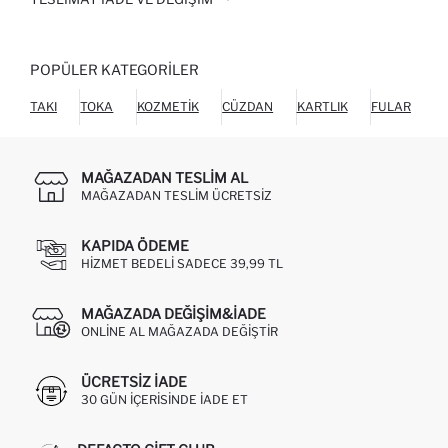
POPÜLER KATEGORILER
TAKI
TOKA
KOZMETIK
CÜZDAN
KARTLIK
FULAR
MAĞAZADAN TESLIM AL
MAĞAZADAN TESLIM ÜCRETSIZ
KAPIDA ÖDEME
HIZMET BEDELI SADECE 39,99 TL
MAĞAZADA DEĞIŞIM&İADE
ONLINE AL MAĞAZADA DEĞIŞTIR
ÜCRETSIZ IADE
30 GÜN IÇERISINDE IADE ET