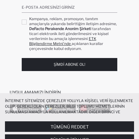
E-POSTA ADRESINIZI GIRINIZ
Kampanya, reklam, promosyon, tanıtım
amaçlarıyla yukarıda belirttiğim iletişim adresime,
DeFacto Perakende Anonim Şirketi
tarafından
ticari elektronik ileti gönderilmesini ve kişisel
verilerimin bu amaçla işlenmesini
ETK
Bilgilendirme Metni’nde
açıklanan kurallar
çerçevesinde kabul ediyorum.
ŞIMDI ABONE OL!
UYGULAMAMIZI İNDIRIN
İNTERNET SITEMIZDE ÇEREZLER YOLUYLA KIŞISEL VERI IŞLENMEKTE
OLUP; GEREKLI OLAN ÇEREZLER, BILGI TOPLUMU HIZMETLERININ
SUNULMASI AMACIYLA KULLANILMAKTADIR. DIĞER BIRINCI VE
ÜÇÜNCÜ TARAF ÇEREZLER ISE SIZE DAHA IYI BIR ALIŞVERIŞ
DENEYIMI SUNULABILMESI, SITEMIZIN DAHA IŞLEVSEL KILINMASI VE
TÜMÜNÜ REDDET
POPÜLER KATEGORILER
KIŞISELLEŞTIRMESI VE AÇIK RIZA VERMENIZ HALINDE, SIZLERE
YÖNELIK PAZARLAMA FAALIYETLERININ YAPILMASI AMAÇLARIYLA