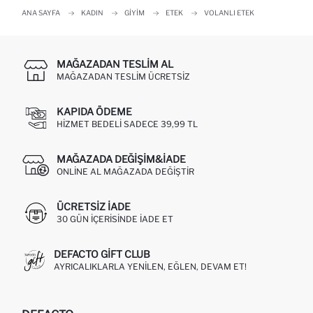
ANA SAYFA
KADIN
GIYIM
ETEK
VOLANLI ETEK
MAĞAZADAN TESLIM AL
MAĞAZADAN TESLIM ÜCRETSIZ
KAPIDA ÖDEME
HIZMET BEDELI SADECE 39,99 TL
MAĞAZADA DEĞIŞIM&İADE
ONLINE AL MAĞAZADA DEĞIŞTIR
ÜCRETSIZ IADE
30 GÜN IÇERISINDE IADE ET
DEFACTO GIFT CLUB
AYRICALIKLARLA YENILEN, EĞLEN, DEVAM ET!