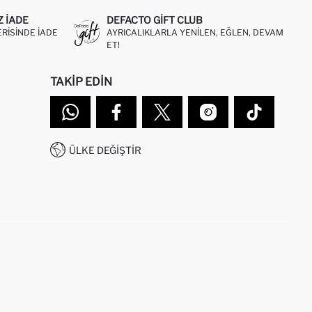
Z IADE
DEFACTO GIFT CLUB
ERISINDE IADE
AYRICALIKLARLA YENILEN, EĞLEN, DEVAM
ET!
TAKIP EDIN
ÜLKE DEĞIŞTIR