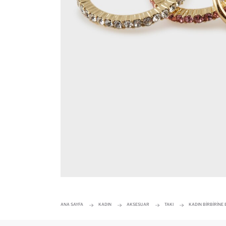
ANA SAYFA
KADIN
AKSESUAR
TAKI
KADIN BIRBIRINE