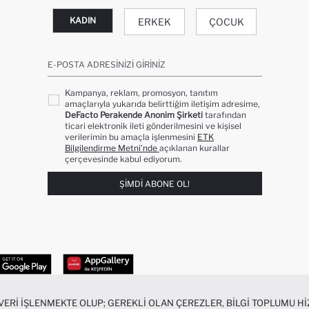
KADIN
ERKEK
ÇOCUK
E-POSTA ADRESINIZI GIRINIZ
Kampanya, reklam, promosyon, tanıtım
amaçlarıyla yukarıda belirttiğim iletişim adresime,
DeFacto Perakende Anonim Şirketi
tarafından
ticari elektronik ileti gönderilmesini ve kişisel
verilerimin bu amaçla işlenmesini
ETK
Bilgilendirme Metni’nde
açıklanan kurallar
çerçevesinde kabul ediyorum.
ŞIMDI ABONE OL!
 VERI IŞLENMEKTE OLUP; GEREKLI OLAN ÇEREZLER, BILGI TOPLUMU 