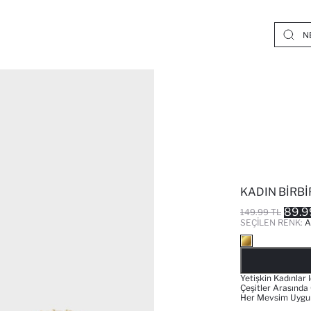
KADIN BIRBI
89.9
149.99 TL
SEÇILEN RENK:
A
Yetişkin Kadınlar
Çeşitler Arasında O
Her Mevsim Uygun