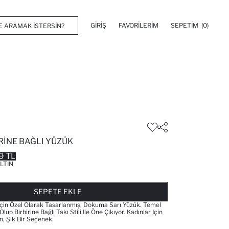
GIRIŞ
FAVORILERIM
SEPETIM
(0)
RINE BAĞLI YÜZÜK
9 TL
LTIN
FAVORILERE EKLENDI
GELINCE HABER VER
SEPETE EKLENIYOR
SEPETE EKLENDI
SEPETE EKLE
 Için Özel Olarak Tasarlanmış, Dokuma Sarı Yüzük. Temel
lup Birbirine Bağlı Takı Stili Ile Öne Çıkıyor. Kadınlar Için
, Şık Bir Seçenek.