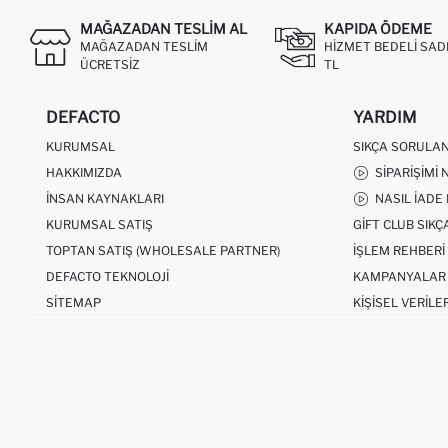
MAĞAZADAN TESLIM AL
KAPIDA ÖDEME
MAĞAZADAN TESLIM
HIZMET BEDELI SAD
ÜCRETSIZ
TL
DEFACTO
YARDIM
KURUMSAL
SIKÇA SORULA
HAKKIMIZDA
SIPARIŞIMI 
İNSAN KAYNAKLARI
NASIL İADE
KURUMSAL SATIŞ
GIFT CLUB SIK
TOPTAN SATIŞ (WHOLESALE PARTNER)
İŞLEM REHBERI
DEFACTO TEKNOLOJI
KAMPANYALAR
SITEMAP
KIŞISEL VERILE