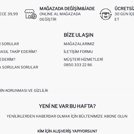
MAĞAZADA DEĞIŞIM&İADE
ÜCRETSI
ECE 39,99
ONLINE AL MAĞAZADA
30 GÜN IÇ
DEĞIŞTIR
ET
BIZE ULAŞIN
N SORULAR
MAĞAZALARIMIZ
NASIL TAKIP EDERIM?
İLETIŞIM FORMU
 EDERIM?
MÜŞTERI HIZMETLERI
0850 333 22 86
ÇA SORULAN SORULAR
RIN KORUNMASI VE GIZLILIK
YENI NE VAR BU HAFTA?
YENILIKLERDEN HABERDAR OLMAK İÇIN BÜLTENIMIZE ABONE OLUN
KIM IÇIN ALIŞVERIŞ YAPIYORSUN?