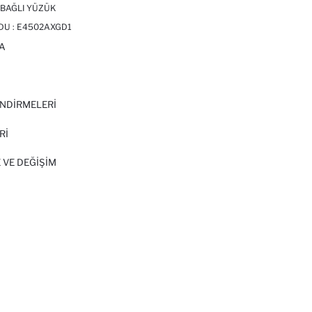
 BAĞLI YÜZÜK
DU :
E4502AXGD1
A
I
NDİRMELERİ
Rİ
 VE DEĞIŞIM