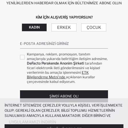
YENILIKLERDEN HABERDAR OLMAK İÇIN BÜLTENIMIZE ABONE OLUN
KIM IÇIN ALIŞVERIŞ YAPIYORSUN?
ERKEK
ÇOCUK
KADIN
E-POSTA ADRESINIZI GIRINIZ
Kampanya, reklam, promosyon, tanıtım
amaçlarıyla yukarıda belirttiğim iletişim adresime,
DeFacto Perakende Anonim Şirketi
tarafından
ticari elektronik ileti gönderilmesini ve kişisel
verilerimin bu amaçla işlenmesini
ETK
Bilgilendirme Metni’nde
açıklanan kurallar
çerçevesinde kabul ediyorum.
ŞIMDI ABONE OL!
İNTERNET SITEMIZDE ÇEREZLER YOLUYLA KIŞISEL VERI IŞLENMEKTE
OLUP; GEREKLI OLAN ÇEREZLER, BILGI TOPLUMU HIZMETLERININ
SUNULMASI AMACIYLA KULLANILMAKTADIR. DIĞER BIRINCI VE
ÜÇÜNCÜ TARAF ÇEREZLER ISE SIZE DAHA IYI BIR ALIŞVERIŞ
UYGULAMAMIZI İNDIRIN
DENEYIMI SUNULABILMESI, SITEMIZIN DAHA IŞLEVSEL KILINMASI VE