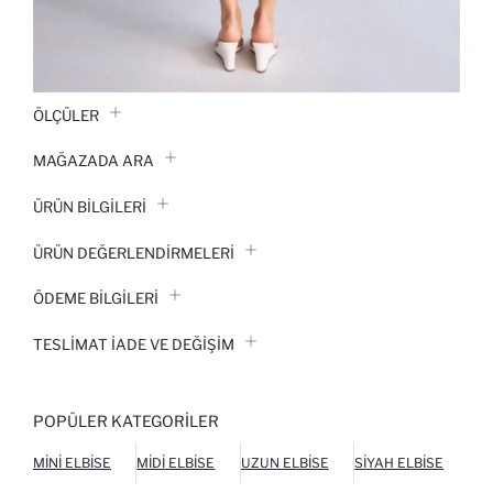
ÖLÇÜLER
MAĞAZADA ARA
ÜRÜN BILGILERI
ÜRÜN DEĞERLENDİRMELERİ
ÖDEME BİLGİLERİ
TESLIMAT İADE VE DEĞIŞIM
POPÜLER KATEGORILER
MINI ELBISE
MIDI ELBISE
UZUN ELBISE
SIYAH ELBISE
BEY