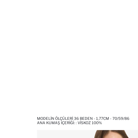
MODELIN ÖLÇÜLERI 36 BEDEN - 1,77CM - 70/59/86
ANA KUMAŞ İÇERIĞI: : VISKOZ 100%