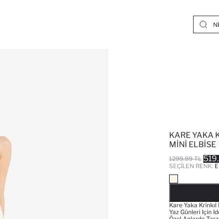
KARE YAKA K
MINI ELBISE
519
1299.99 TL
SEÇILEN RENK:
E
Kare Yaka Krinkıl 
Yaz Günleri Için 
Özel Anlarda Tarz