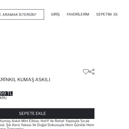
GIRIŞ
FAVORILERIM
SEPETIM
(0)
RINKIL KUMAŞ ASKILI
.99 TL
KRU
FAVORILERE EKLENDI
GELINCE HABER VER
SEPETE EKLENIYOR
SEPETE EKLENDI
SEPETE EKLE
Kumaş Askılı Mini Elbise, Hafif Ve Rahat Yapısıyla Sıcak
Ideal. Şık Kare Yakası Ve Doğal Dokusuyla Hem Günlük Hem
ınızı Tamamlar.