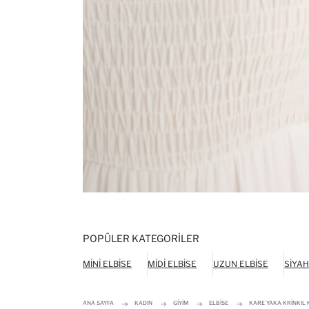
POPÜLER KATEGORILER
MINI ELBISE
MIDI ELBISE
UZUN ELBISE
SIYAH
ANA SAYFA
KADIN
GIYIM
ELBISE
KARE YAKA KRINKIL K