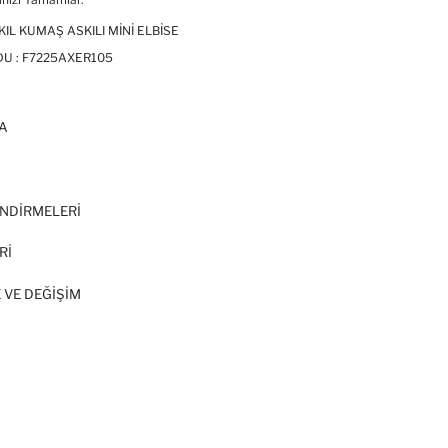
IL KUMAŞ ASKILI MINI ELBISE
DU :
F7225AXER105
A
I
NDİRMELERİ
Rİ
 VE DEĞIŞIM