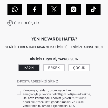
TOPTAN SATIŞ (WHOLESALE PARTNER)
NASIL İADE EDERIM?
MAĞAZALARIMIZ
DEFACTO TEKNOLOJI
GIFT CLUB SIKÇA SORULAN SORULAR
İLETIŞIM FORMU
SITEMAP
İŞLEM REHBERI
MÜŞTERI HIZMETLERI
0850 333 22 86
KAMPANYALAR
ÜLKE DEĞIŞTIR
KIŞISEL VERILERIN KORUNMASI VE GIZLILIK
YENI NE VAR BU HAFTA?
YENILIKLERDEN HABERDAR OLMAK İÇIN BÜLTENIMIZE ABONE OLUN
KIM IÇIN ALIŞVERIŞ YAPIYORSUN?
ERKEK
ÇOCUK
KADIN
E-POSTA ADRESINIZI GIRINIZ
Kampanya, reklam, promosyon, tanıtım
amaçlarıyla yukarıda belirttiğim iletişim adresime,
DeFacto Perakende Anonim Şirketi
tarafından
ticari elektronik ileti gönderilmesini ve kişisel
verilerimin bu amaçla işlenmesini
ETK