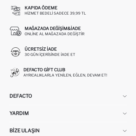
KAPIDA ÖDEME
HIZMET BEDELI SADECE 39,99 TL
MAĞAZADA DEĞIŞIM&İADE
ONLINE AL MAĞAZADA DEĞIŞTIR
ÜCRETSIZ IADE
30 GÜN IÇERISINDE IADE ET
DEFACTO GIFT CLUB
AYRICALIKLARLA YENILEN, EĞLEN, DEVAM ET!
DEFACTO
KURUMSAL
YARDIM
HAKKIMIZDA
İNSAN KAYNAKLARI
SIKÇA SORULAN SORULAR
BIZE ULAŞIN
KURUMSAL SATIŞ
SIPARIŞIMI NASIL TAKIP EDERIM?