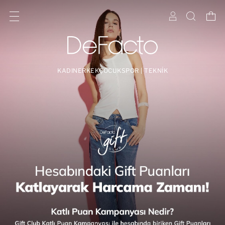
KADIN
ERKEK
ÇOCUK
SPOR | TEKNİK