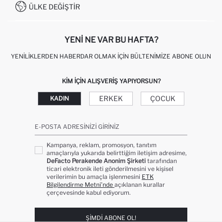
0850 333 22 86
KAMPANYALAR
ÜLKE DEĞIŞTIR
KIŞISEL VERILERIN KORUNMASI VE GIZLILIK
YENI NE VAR BU HAFTA?
YENILIKLERDEN HABERDAR OLMAK İÇIN BÜLTENIMIZE ABONE OLUN
KIM IÇIN ALIŞVERIŞ YAPIYORSUN?
ERKEK
ÇOCUK
KADIN
E-POSTA ADRESINIZI GIRINIZ
Kampanya, reklam, promosyon, tanıtım
amaçlarıyla yukarıda belirttiğim iletişim adresime,
DeFacto Perakende Anonim Şirketi
tarafından
ticari elektronik ileti gönderilmesini ve kişisel
verilerimin bu amaçla işlenmesini
ETK
Bilgilendirme Metni’nde
açıklanan kurallar
çerçevesinde kabul ediyorum.
ŞIMDI ABONE OL!