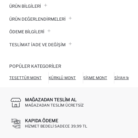
ÜRÜN BILGILERI
ÜRÜN DEĞERLENDİRMELERİ
ÖDEME BİLGİLERİ
TESLIMAT İADE VE DEĞIŞIM
POPÜLER KATEGORILER
TESETTÜR MONT
KÜRKLÜ MONT
ŞIŞME MONT
SIYAH MONT
MAĞAZADAN TESLIM AL
MAĞAZADAN TESLIM ÜCRETSIZ
KAPIDA ÖDEME
HIZMET BEDELI SADECE 39,99 TL