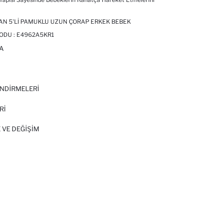
AN 5'LI PAMUKLU UZUN ÇORAP ERKEK BEBEK
ODU :
E4962A5KR1
A
I
NDİRMELERİ
Rİ
 VE DEĞIŞIM