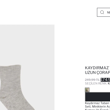
KAYDIRMAZ 
UZUN ÇORAP
174.
249.99 TL
SEÇILEN RENK:
K
Kaydırmaz Taban Ö
Seti, Miniklerin A
Kumaşı Ve Esnek 