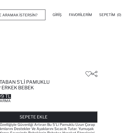
GIRIŞ
FAVORILERIM
SEPETIM
(0)
TABAN 5'LI PAMUKLU
 ERKEK BEBEK
99 TL
ARMA
FAVORILERE EKLENDI
GELINCE HABER VER
SEPETE EKLENIYOR
SEPETE EKLENDI
SEPETE EKLE
zelliğiyle Güvenliği Artıran Bu 5'li Pamuklu Uzun Çorap
dımlarını Destekler Ve Ayaklarını Sıcacık Tutar. Yumuşak
Yapısı Sayesinde Bebeklerin Rahatça Hareket Etmelerini