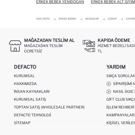
ERKEK BEBEK YENIDOĞAN
ERKEK BEBEK ALT GIYI
ANA SAYFA
ERKEK BEBEK
AKSESUAR
ÇORAP
KAYDIR
MAĞAZADAN TESLIM AL
KAPIDA ÖDEME
MAĞAZADAN TESLIM
HIZMET BEDELI SAD
ÜCRETSIZ
TL
DEFACTO
YARDIM
KURUMSAL
SIKÇA SORULA
HAKKIMIZDA
SIPARIŞIMI 
İNSAN KAYNAKLARI
NASIL İADE
KURUMSAL SATIŞ
GIFT CLUB SIK
TOPTAN SATIŞ (WHOLESALE PARTNER)
İŞLEM REHBERI
DEFACTO TEKNOLOJI
KAMPANYALAR
SITEMAP
KIŞISEL VERILE