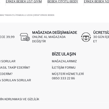
M
ERKEK BEBEK ÜST GIYIM
BEBEK ÇITÇITLI BODY
ERKEK BEBEK Ş
MAZ TABAN 5'LI PAMUKLU UZUN ÇORAP ERKEK BEBEK
MAĞAZADA DEĞIŞIM&İADE
ÜCRETSI
ECE 39,99
ONLINE AL MAĞAZADA
30 GÜN IÇ
DEĞIŞTIR
ET
BIZE ULAŞIN
N SORULAR
MAĞAZALARIMIZ
NASIL TAKIP EDERIM?
İLETIŞIM FORMU
 EDERIM?
MÜŞTERI HIZMETLERI
0850 333 22 86
ÇA SORULAN SORULAR
RIN KORUNMASI VE GIZLILIK