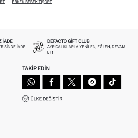
ORT
ERKEK BEBEK TIŞÖRT
Z IADE
DEFACTO GIFT CLUB
ERISINDE IADE
AYRICALIKLARLA YENILEN, EĞLEN, DEVAM
ET!
TAKIP EDIN
ÜLKE DEĞIŞTIR