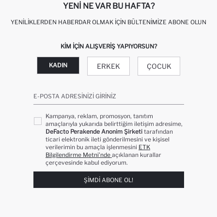
YENI NE VAR BU HAFTA?
YENILIKLERDEN HABERDAR OLMAK İÇIN BÜLTENIMIZE ABONE OLUN
KIM IÇIN ALIŞVERIŞ YAPIYORSUN?
KADIN
ERKEK
ÇOCUK
E-POSTA ADRESINIZI GIRINIZ
Kampanya, reklam, promosyon, tanıtım
amaçlarıyla yukarıda belirttiğim iletişim adresime,
DeFacto Perakende Anonim Şirketi
tarafından
ticari elektronik ileti gönderilmesini ve kişisel
verilerimin bu amaçla işlenmesini
ETK
Bilgilendirme Metni’nde
açıklanan kurallar
çerçevesinde kabul ediyorum.
ŞIMDI ABONE OL!