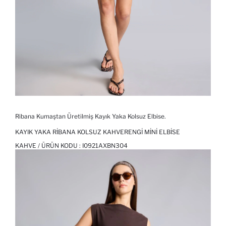
Ribana Kumaştan Üretilmiş Kayık Yaka Kolsuz Elbise.
KAYIK YAKA RIBANA KOLSUZ KAHVERENGI MINI ELBISE
KAHVE / ÜRÜN KODU :
I0921AXBN304