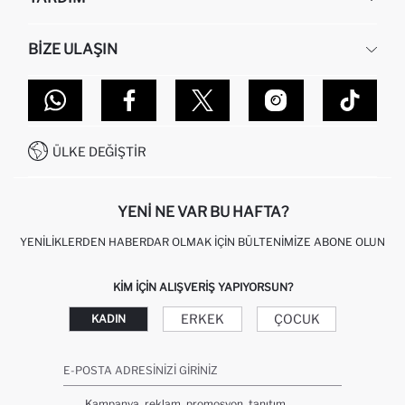
HAKKIMIZDA
İNSAN KAYNAKLARI
SIKÇA SORULAN SORULAR
BIZE ULAŞIN
KURUMSAL SATIŞ
SIPARIŞIMI NASIL TAKIP EDERIM?
TOPTAN SATIŞ (WHOLESALE PARTNER)
NASIL İADE EDERIM?
MAĞAZALARIMIZ
DEFACTO TEKNOLOJI
GIFT CLUB SIKÇA SORULAN SORULAR
İLETIŞIM FORMU
SITEMAP
İŞLEM REHBERI
MÜŞTERI HIZMETLERI
0850 333 22 86
KAMPANYALAR
ÜLKE DEĞIŞTIR
KIŞISEL VERILERIN KORUNMASI VE GIZLILIK
YENI NE VAR BU HAFTA?
YENILIKLERDEN HABERDAR OLMAK İÇIN BÜLTENIMIZE ABONE OLUN
KIM IÇIN ALIŞVERIŞ YAPIYORSUN?
ERKEK
ÇOCUK
KADIN
E-POSTA ADRESINIZI GIRINIZ
Kampanya, reklam, promosyon, tanıtım