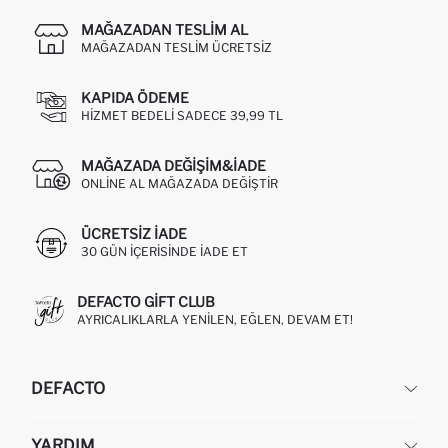
MAĞAZADAN TESLIM AL
MAĞAZADAN TESLIM ÜCRETSIZ
KAPIDA ÖDEME
HIZMET BEDELI SADECE 39,99 TL
MAĞAZADA DEĞIŞIM&İADE
ONLINE AL MAĞAZADA DEĞIŞTIR
ÜCRETSIZ IADE
30 GÜN IÇERISINDE IADE ET
DEFACTO GIFT CLUB
AYRICALIKLARLA YENILEN, EĞLEN, DEVAM ET!
DEFACTO
KURUMSAL
YARDIM