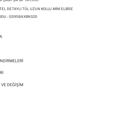
TEL DETAYLI TÜL UZUN KOLLU MINI ELBISE
ODU :
G5958AXBN320
A
I
NDİRMELERİ
Rİ
 VE DEĞIŞIM