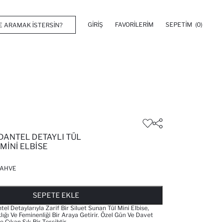
GIRIŞ
FAVORILERIM
SEPETIM
(0)
DANTEL DETAYLI TÜL
MINI ELBISE
AHVE
FAVORILERE EKLENDI
GELINCE HABER VER
SEPETE EKLENIYOR
SEPETE EKLENDI
SEPETE EKLE
el Detaylarıyla Zarif Bir Siluet Sunan Tül Mini Elbise,
klığı Ve Feminenliği Bir Araya Getirir. Özel Gün Ve Davet
e Çıkan Şık Bir Tercihtir.