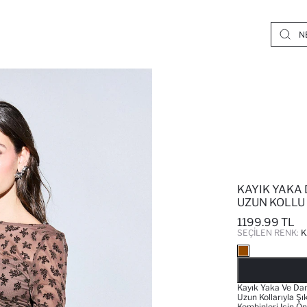
KAYIK YAKA 
UZUN KOLLU 
1199.99 TL
SEÇILEN RENK:
K
Kayık Yaka Ve Dant
Uzun Kollarıyla Şı
Kombinleri Için Ön