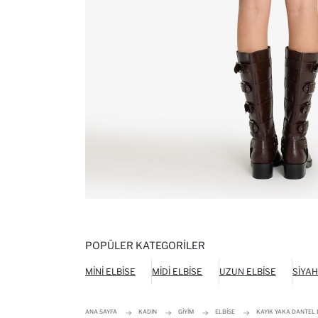
POPÜLER KATEGORILER
MINI ELBISE
MIDI ELBISE
UZUN ELBISE
SIYAH
ANA SAYFA
KADIN
GIYIM
ELBISE
KAYIK YAKA DANTEL 