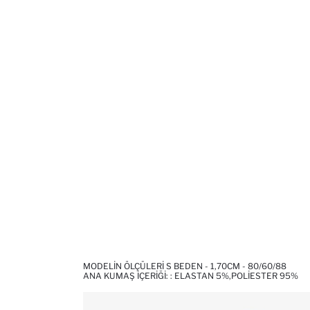
MODELIN ÖLÇÜLERI S BEDEN - 1,70CM - 80/60/88
ANA KUMAŞ İÇERIĞI: : ELASTAN 5%,POLIESTER 95%