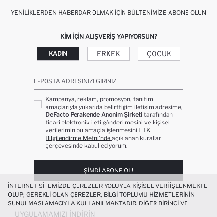
YENILIKLERDEN HABERDAR OLMAK İÇIN BÜLTENIMIZE ABONE OLUN
KIM IÇIN ALIŞVERIŞ YAPIYORSUN?
ERKEK
ÇOCUK
KADIN
E-POSTA ADRESINIZI GIRINIZ
Kampanya, reklam, promosyon, tanıtım
amaçlarıyla yukarıda belirttiğim iletişim adresime,
DeFacto Perakende Anonim Şirketi
tarafından
ticari elektronik ileti gönderilmesini ve kişisel
verilerimin bu amaçla işlenmesini
ETK
Bilgilendirme Metni’nde
açıklanan kurallar
çerçevesinde kabul ediyorum.
ŞIMDI ABONE OL!
İNTERNET SITEMIZDE ÇEREZLER YOLUYLA KIŞISEL VERI IŞLENMEKTE
OLUP; GEREKLI OLAN ÇEREZLER, BILGI TOPLUMU HIZMETLERININ
SUNULMASI AMACIYLA KULLANILMAKTADIR. DIĞER BIRINCI VE
ÜÇÜNCÜ TARAF ÇEREZLER ISE SIZE DAHA IYI BIR ALIŞVERIŞ
UYGULAMAMIZI İNDIRIN