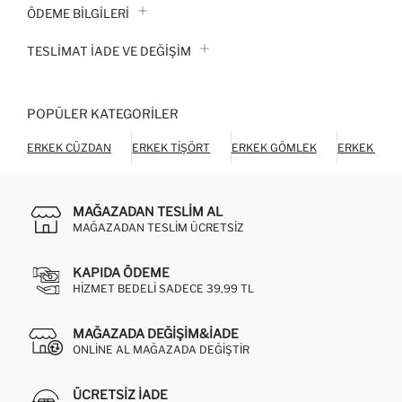
ÖDEME BİLGİLERİ
TESLIMAT İADE VE DEĞIŞIM
POPÜLER KATEGORILER
ERKEK CÜZDAN
ERKEK TIŞÖRT
ERKEK GÖMLEK
ERKEK HIR
MAĞAZADAN TESLIM AL
MAĞAZADAN TESLIM ÜCRETSIZ
KAPIDA ÖDEME
HIZMET BEDELI SADECE 39,99 TL
MAĞAZADA DEĞIŞIM&İADE
ONLINE AL MAĞAZADA DEĞIŞTIR
ÜCRETSIZ IADE