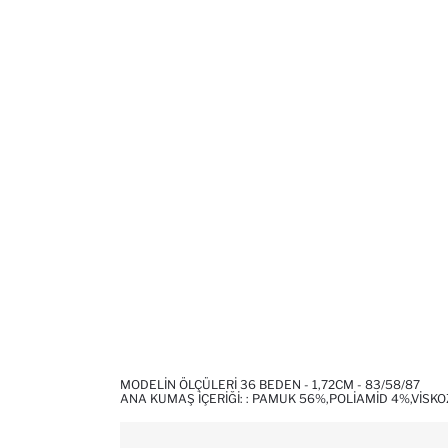
MODELIN ÖLÇÜLERI 36 BEDEN - 1,72CM - 83/58/87
ANA KUMAŞ İÇERIĞI: : PAMUK 56%,POLIAMID 4%,VISK