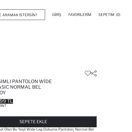
GIRIŞ
FAVORILERIM
SEPETIM
(0)
ŞIMLI PANTOLON WIDE
BASIC NORMAL BEL
OY
.99 TL
INT
FAVORILERE EKLENDI
GELINCE HABER VER
SEPETE EKLENIYOR
SEPETE EKLENDI
SEPETE EKLE
Ideal Olan Bu Yeşil Wide Leg Dokuma Pantolon, Normal Bel