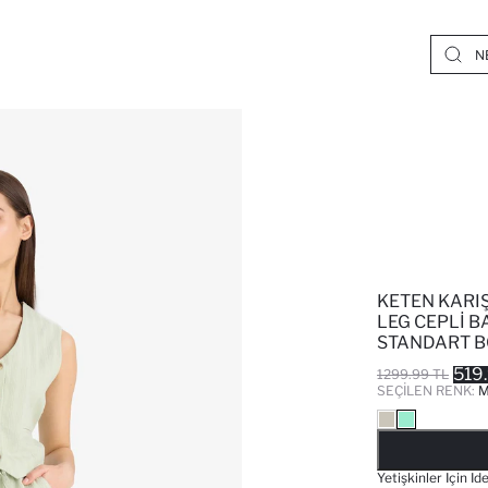
KETEN KARI
LEG CEPLI 
STANDART B
519
1299.99 TL
SEÇILEN RENK:
M
Yetişkinler Için 