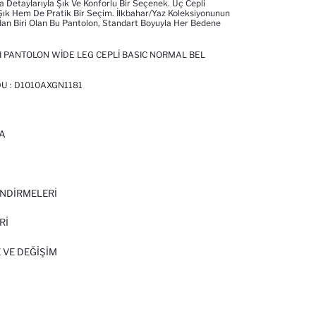
a Detaylarıyla Şık Ve Konforlu Bir Seçenek. Üç Cepli
ık Hem De Pratik Bir Seçim. İlkbahar/Yaz Koleksiyonunun
an Biri Olan Bu Pantolon, Standart Boyuyla Her Bedene
I PANTOLON WIDE LEG CEPLI BASIC NORMAL BEL
U :
D1010AXGN1181
A
I
NDİRMELERİ
Rİ
 VE DEĞIŞIM