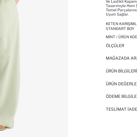
Ve Lastikli Kapam
Tasarımıyla Hem Ş
Temel Parçalarınd
Uyum Sağlar.
KETEN KARIŞIML
STANDART BOY
MINT / ÜRÜN KOD
ÖLÇÜLER
MAĞAZADA AR
ÜRÜN BILGILER
ÜRÜN DEĞERLE
ÖDEME BİLGİLE
TESLIMAT İADE