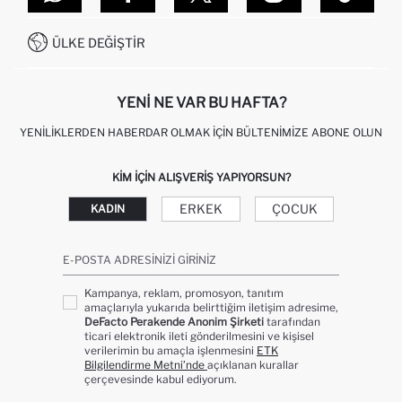
SITEMAP
İŞLEM REHBERI
MÜŞTERI HIZMETLERI
0850 333 22 86
KAMPANYALAR
ÜLKE DEĞIŞTIR
KIŞISEL VERILERIN KORUNMASI VE GIZLILIK
YENI NE VAR BU HAFTA?
YENILIKLERDEN HABERDAR OLMAK İÇIN BÜLTENIMIZE ABONE OLUN
KIM IÇIN ALIŞVERIŞ YAPIYORSUN?
ERKEK
ÇOCUK
KADIN
E-POSTA ADRESINIZI GIRINIZ
Kampanya, reklam, promosyon, tanıtım
amaçlarıyla yukarıda belirttiğim iletişim adresime,
DeFacto Perakende Anonim Şirketi
tarafından
ticari elektronik ileti gönderilmesini ve kişisel
verilerimin bu amaçla işlenmesini
ETK
Bilgilendirme Metni’nde
açıklanan kurallar
çerçevesinde kabul ediyorum.