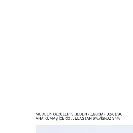
MODELIN ÖLÇÜLERI S BEDEN - 1,80CM - 82/61/90
ANA KUMAŞ İÇERIĞI: : ELASTAN 6%,VISKOZ 94%