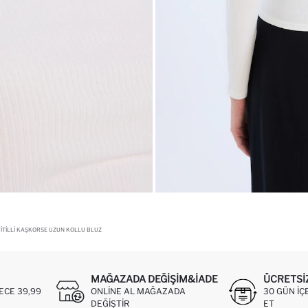
 FITILLI KAŞKORSE UZUN KOLLU BLUZ
MAĞAZADA DEĞIŞIM&İADE
ÜCRETSI
ECE 39,99
ONLINE AL MAĞAZADA
30 GÜN IÇ
DEĞIŞTIR
ET