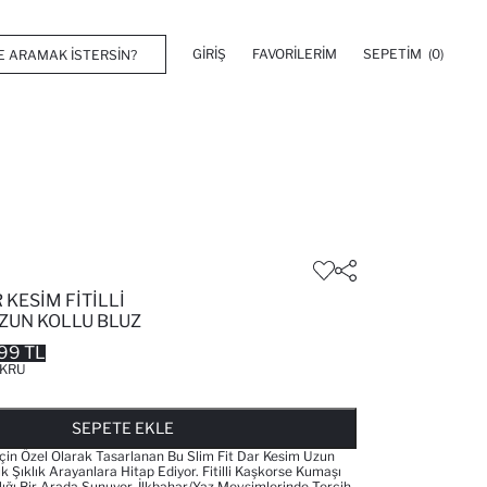
GIRIŞ
FAVORILERIM
SEPETIM
(0)
 KESIM FITILLI
ZUN KOLLU BLUZ
99 TL
KRU
FAVORILERE EKLENDI
GELINCE HABER VER
SEPETE EKLENIYOR
SEPETE EKLENDI
SEPETE EKLE
 Için Özel Olarak Tasarlanan Bu Slim Fit Dar Kesim Uzun
ük Şıklık Arayanlara Hitap Ediyor. Fitilli Kaşkorse Kumaşı
klığı Bir Arada Sunuyor. İlkbahar/Yaz Mevsimlerinde Tercih