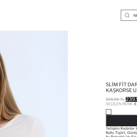
SLIM FIT DAR
KAŞKORSE U
239.
599.99 TL
SEÇILEN RENK:
E
Yetişkin Kadınlar
Kollu Tişört, Günl
Ile Rahatlık Ve Şı