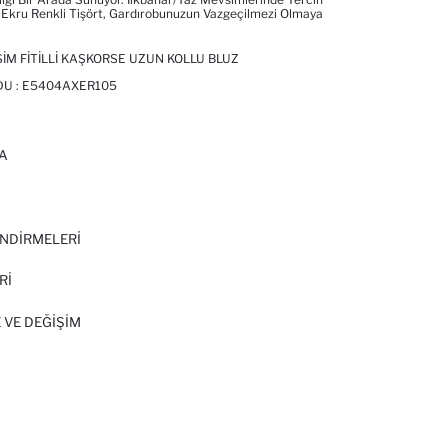
 Ekru Renkli Tişört, Gardırobunuzun Vazgeçilmezi Olmaya
SIM FITILLI KAŞKORSE UZUN KOLLU BLUZ
DU :
E5404AXER105
A
I
NDİRMELERİ
Rİ
 VE DEĞIŞIM