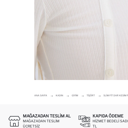
ANA SAYFA
KADIN
GIYIM
TIŞÖRT
SLIM FIT DAR KESIM
MAĞAZADAN TESLIM AL
KAPIDA ÖDEME
MAĞAZADAN TESLIM
HIZMET BEDELI SAD
ÜCRETSIZ
TL