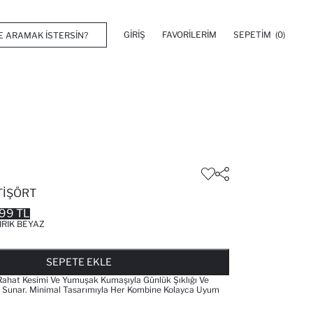
GIRIŞ
FAVORILERIM
SEPETIM
(0)
TIŞÖRT
99 TL
IRIK BEYAZ
FAVORILERE EKLENDI
GELINCE HABER VER
SEPETE EKLENIYOR
SEPETE EKLENDI
SEPETE EKLE
, Rahat Kesimi Ve Yumuşak Kumaşıyla Günlük Şıklığı Ve
a Sunar. Minimal Tasarımıyla Her Kombine Kolayca Uyum