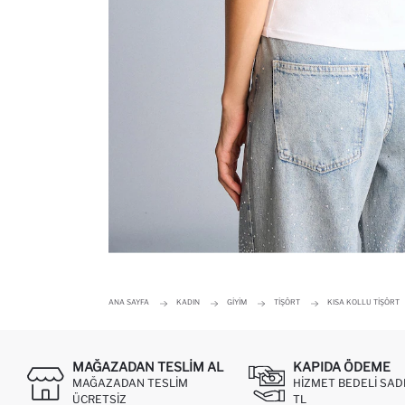
ANA SAYFA
KADIN
GIYIM
TIŞÖRT
KISA KOLLU TIŞÖRT
MAĞAZADAN TESLIM AL
KAPIDA ÖDEME
MAĞAZADAN TESLIM
HIZMET BEDELI SAD
ÜCRETSIZ
TL