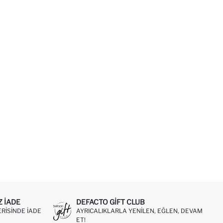
Z IADE
DEFACTO GIFT CLUB
ERISINDE IADE
AYRICALIKLARLA YENILEN, EĞLEN, DEVAM
ET!