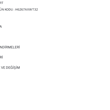
ÖRT
RÜN KODU :
H6267AXWT32
A
I
NDİRMELERİ
Rİ
 VE DEĞIŞIM