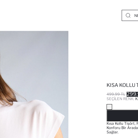
KISA KOLLU 
299.
499.99 TL
SEÇILEN RENK:
K
Kısa Kollu Tişört
Konforu Bir Arad
Sağlar.