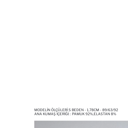
MODELIN ÖLÇÜLERI S BEDEN - 1,78CM - 89/63/92
ANA KUMAŞ İÇERIĞI: : PAMUK 92%,ELASTAN 8%