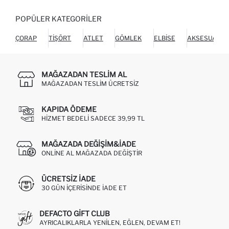
POPÜLER KATEGORILER
ÇORAP
TIŞÖRT
ATLET
GÖMLEK
ELBISE
AKSESUAR
MAĞAZADAN TESLIM AL
MAĞAZADAN TESLIM ÜCRETSIZ
KAPIDA ÖDEME
HIZMET BEDELI SADECE 39,99 TL
MAĞAZADA DEĞIŞIM&İADE
ONLINE AL MAĞAZADA DEĞIŞTIR
ÜCRETSIZ IADE
30 GÜN IÇERISINDE IADE ET
DEFACTO GIFT CLUB
AYRICALIKLARLA YENILEN, EĞLEN, DEVAM ET!