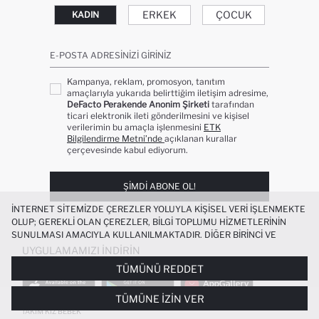
ERKEK
ÇOCUK
KADIN
E-POSTA ADRESINIZI GIRINIZ
Kampanya, reklam, promosyon, tanıtım
amaçlarıyla yukarıda belirttiğim iletişim adresime,
DeFacto Perakende Anonim Şirketi
tarafından
ticari elektronik ileti gönderilmesini ve kişisel
verilerimin bu amaçla işlenmesini
ETK
Bilgilendirme Metni’nde
açıklanan kurallar
çerçevesinde kabul ediyorum.
ŞIMDI ABONE OL!
İNTERNET SITEMIZDE ÇEREZLER YOLUYLA KIŞISEL VERI IŞLENMEKTE
OLUP; GEREKLI OLAN ÇEREZLER, BILGI TOPLUMU HIZMETLERININ
SUNULMASI AMACIYLA KULLANILMAKTADIR. DIĞER BIRINCI VE
ÜÇÜNCÜ TARAF ÇEREZLER ISE SIZE DAHA IYI BIR ALIŞVERIŞ
UYGULAMAMIZI İNDIRIN
DENEYIMI SUNULABILMESI, SITEMIZIN DAHA IŞLEVSEL KILINMASI VE
TÜMÜNÜ REDDET
KIŞISELLEŞTIRMESI VE AÇIK RIZA VERMENIZ HALINDE, SIZLERE
YÖNELIK PAZARLAMA FAALIYETLERININ YAPILMASI AMAÇLARIYLA
TÜMÜNE İZIN VER
SINIRLI OLARAK KULLANILACAKTIR. ÇEREZLERE DAIR TERCIHLERINIZI
TWEED ŞORT ETEK KÜLOTLU ÇORAP 2'LI
ÇEREZ TERCIHLERI
PANELI ARACILIĞIYLA HER ZAMAN YÖNETEBILIR,
TAKIM KIZ BEBEK