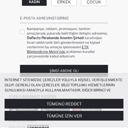
ERKEK
ÇOCUK
KADIN
E-POSTA ADRESINIZI GIRINIZ
Kampanya, reklam, promosyon, tanıtım
amaçlarıyla yukarıda belirttiğim iletişim adresime,
DeFacto Perakende Anonim Şirketi
tarafından
ticari elektronik ileti gönderilmesini ve kişisel
verilerimin bu amaçla işlenmesini
ETK
Bilgilendirme Metni’nde
açıklanan kurallar
çerçevesinde kabul ediyorum.
ŞIMDI ABONE OL!
İNTERNET SITEMIZDE ÇEREZLER YOLUYLA KIŞISEL VERI IŞLENMEKTE
OLUP; GEREKLI OLAN ÇEREZLER, BILGI TOPLUMU HIZMETLERININ
SUNULMASI AMACIYLA KULLANILMAKTADIR. DIĞER BIRINCI VE
ÜÇÜNCÜ TARAF ÇEREZLER ISE SIZE DAHA IYI BIR ALIŞVERIŞ
UYGULAMAMIZI İNDIRIN
DENEYIMI SUNULABILMESI, SITEMIZIN DAHA IŞLEVSEL KILINMASI VE
TÜMÜNÜ REDDET
KIŞISELLEŞTIRMESI VE AÇIK RIZA VERMENIZ HALINDE, SIZLERE
YÖNELIK PAZARLAMA FAALIYETLERININ YAPILMASI AMAÇLARIYLA
TÜMÜNE İZIN VER
SINIRLI OLARAK KULLANILACAKTIR. ÇEREZLERE DAIR TERCIHLERINIZI
NAKIŞLI GOFRE DOKULU UZUN KOLLU
ÇEREZ TERCIHLERI
PANELI ARACILIĞIYLA HER ZAMAN YÖNETEBILIR,
GÖMLEK KIZ BEBEK
ÇEREZLERLE ILGILI DAHA DETAYLI BILGIYE
ÇEREZ AYDINLATMA
419.99 TL
699.99 TL