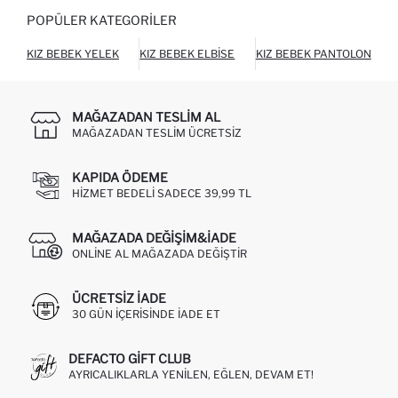
POPÜLER KATEGORILER
KIZ BEBEK YELEK
KIZ BEBEK ELBISE
KIZ BEBEK PANTOLON
MAĞAZADAN TESLIM AL
MAĞAZADAN TESLIM ÜCRETSIZ
KAPIDA ÖDEME
HIZMET BEDELI SADECE 39,99 TL
MAĞAZADA DEĞIŞIM&İADE
ONLINE AL MAĞAZADA DEĞIŞTIR
ÜCRETSIZ IADE
30 GÜN IÇERISINDE IADE ET
DEFACTO GIFT CLUB
AYRICALIKLARLA YENILEN, EĞLEN, DEVAM ET!