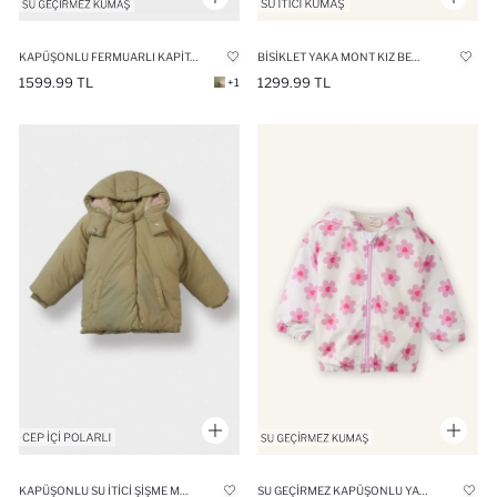
KAPÜŞONLU FERMUARLI KAPITONELI ŞIŞME MONT KIZ BEBEK
BISIKLET YAKA MONT KIZ BEBEK
1599.99 TL
1299.99 TL
+1
KAPÜŞONLU SU İTICI ŞIŞME MONT KIZ BEBEK
SU GEÇIRMEZ KAPÜŞONLU YAĞMURLUK KIZ BEBEK