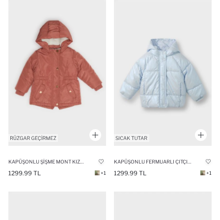
KAPÜŞONLU ŞIŞME MONT KIZ BEBEK
KAPÜŞONLU FERMUARLI ÇITÇITLI ŞIŞME MONT KIZ BEBEK
1299.99 TL
1299.99 TL
+1
+1