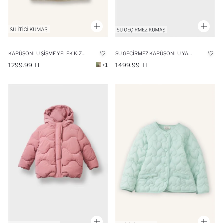
KAPÜŞONLU ŞIŞME YELEK KIZ BEBEK
SU GEÇIRMEZ KAPÜŞONLU YAĞMURLUK KIZ BEBEK
1299.99 TL
1499.99 TL
+1