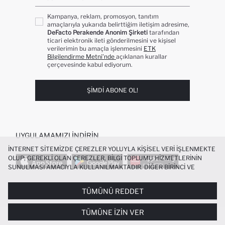
Kampanya, reklam, promosyon, tanıtım
amaçlarıyla yukarıda belirttiğim iletişim adresime,
DeFacto Perakende Anonim Şirketi
tarafından
ticari elektronik ileti gönderilmesini ve kişisel
verilerimin bu amaçla işlenmesini
ETK
Bilgilendirme Metni’nde
açıklanan kurallar
çerçevesinde kabul ediyorum.
ŞIMDI ABONE OL!
UYGULAMAMIZI İNDIRIN
İNTERNET SITEMIZDE ÇEREZLER YOLUYLA KIŞISEL VERI IŞLENMEKTE
OLUP; GEREKLI OLAN ÇEREZLER, BILGI TOPLUMU HIZMETLERININ
SUNULMASI AMACIYLA KULLANILMAKTADIR. DIĞER BIRINCI VE
ÜÇÜNCÜ TARAF ÇEREZLER ISE SIZE DAHA IYI BIR ALIŞVERIŞ
DENEYIMI SUNULABILMESI, SITEMIZIN DAHA IŞLEVSEL KILINMASI VE
TÜMÜNÜ REDDET
POPÜLER KATEGORILER
KIŞISELLEŞTIRMESI VE AÇIK RIZA VERMENIZ HALINDE, SIZLERE
YÖNELIK PAZARLAMA FAALIYETLERININ YAPILMASI AMAÇLARIYLA
TÜMÜNE İZIN VER
SINIRLI OLARAK KULLANILACAKTIR. ÇEREZLERE DAIR TERCIHLERINIZI
KADIN MAYO
KADIN BEYAZ TIŞÖRT
BIKINI
ERKEK BEYAZ TIŞÖRT
ÇEREZ TERCIHLERI
PANELI ARACILIĞIYLA HER ZAMAN YÖNETEBILIR,