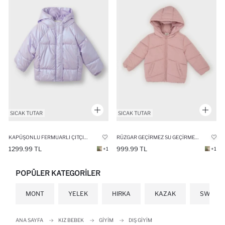
KAPÜŞONLU FERMUARLI ÇITÇITLI ŞIŞME MONT KIZ BEBEK
RÜZGAR GEÇIRMEZ SU GEÇIRMEZ KAPÜŞONLU FERMUARLI ŞIŞME MONT KIZ BEBEK
1299.99 TL
999.99 TL
+1
+1
POPÜLER KATEGORILER
MONT
YELEK
HIRKA
KAZAK
SWEATS
ANA SAYFA
KIZ BEBEK
GIYIM
DIŞ GIYIM