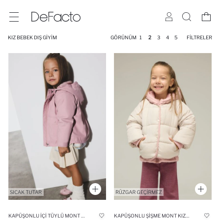
KIZ BEBEK DIŞ GIYIM
GÖRÜNÜM
1
2
3
4
5
FILTRELER
KAPÜŞONLU İÇI TÜYLÜ MONT KIZ BEBEK
KAPÜŞONLU ŞIŞME MONT KIZ BEBEK