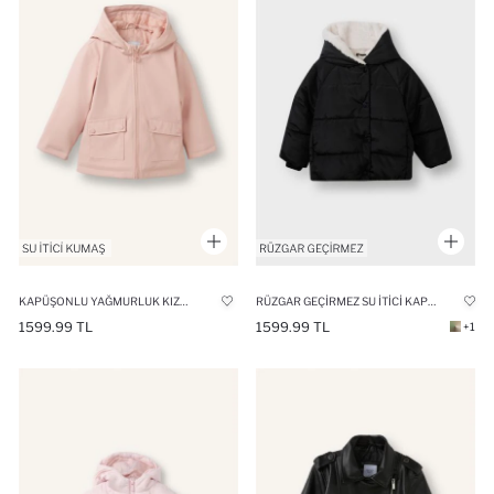
KAPÜŞONLU YAĞMURLUK KIZ BEBEK
RÜZGAR GEÇIRMEZ SU İTICI KAPÜŞONLU SUNI KÜRK ASTARLI ŞIŞME MONT KIZ BEBEK
1599.99 TL
1599.99 TL
+1