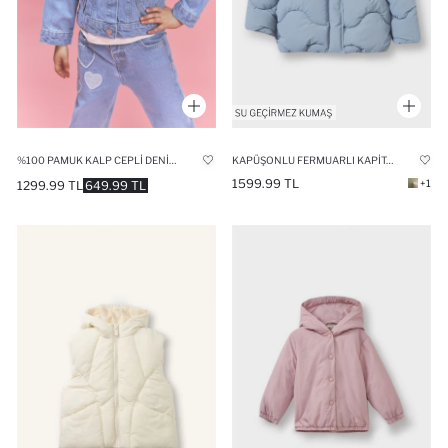
%100 PAMUK KALP CEPLI DENIM CEKET KIZ BEBEK
KAPÜŞONLU FERMUARLI KAPITONELI ŞIŞME MONT KIZ BEBEK
1599.99 TL
+1
1299.99 TL
649.99 TL