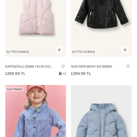
KAPÜŞONLU ŞIŞME YELEK KIZ BEBEK
SUNI DERI MONT KIZ BEBEK
1299.99 TL
1299.99 TL
+1