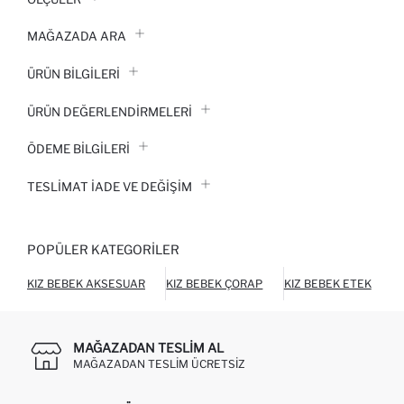
MAĞAZADA ARA
ÜRÜN BILGILERI
ÜRÜN DEĞERLENDİRMELERİ
ÖDEME BİLGİLERİ
TESLIMAT İADE VE DEĞIŞIM
POPÜLER KATEGORILER
KIZ BEBEK AKSESUAR
KIZ BEBEK ÇORAP
KIZ BEBEK ETEK
K
MAĞAZADAN TESLIM AL
MAĞAZADAN TESLIM ÜCRETSIZ