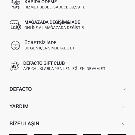
KAPIDA ÖDEME
HIZMET BEDELI SADECE 39,99 TL
MAĞAZADA DEĞIŞIM&İADE
ONLINE AL MAĞAZADA DEĞIŞTIR
ÜCRETSIZ IADE
30 GÜN IÇERISINDE IADE ET
DEFACTO GIFT CLUB
AYRICALIKLARLA YENILEN, EĞLEN, DEVAM ET!
DEFACTO
KURUMSAL
YARDIM
HAKKIMIZDA
İNSAN KAYNAKLARI
SIKÇA SORULAN SORULAR
BIZE ULAŞIN
KURUMSAL SATIŞ
SIPARIŞIMI NASIL TAKIP EDERIM?
TOPTAN SATIŞ (WHOLESALE PARTNER)
NASIL İADE EDERIM?
MAĞAZALARIMIZ