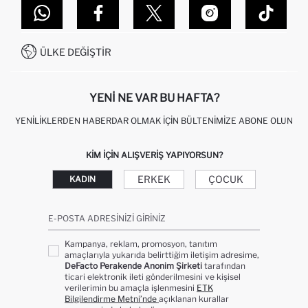
DEFACTO TEKNOLOJI
GIFT CLUB SIKÇA SORULAN SORULAR
İLETIŞIM FORMU
SITEMAP
İŞLEM REHBERI
MÜŞTERI HIZMETLERI
0850 333 22 86
KAMPANYALAR
ÜLKE DEĞIŞTIR
KIŞISEL VERILERIN KORUNMASI VE GIZLILIK
YENI NE VAR BU HAFTA?
YENILIKLERDEN HABERDAR OLMAK İÇIN BÜLTENIMIZE ABONE OLUN
KIM IÇIN ALIŞVERIŞ YAPIYORSUN?
ERKEK
ÇOCUK
KADIN
E-POSTA ADRESINIZI GIRINIZ
Kampanya, reklam, promosyon, tanıtım
amaçlarıyla yukarıda belirttiğim iletişim adresime,
DeFacto Perakende Anonim Şirketi
tarafından
ticari elektronik ileti gönderilmesini ve kişisel
verilerimin bu amaçla işlenmesini
ETK
Bilgilendirme Metni’nde
açıklanan kurallar