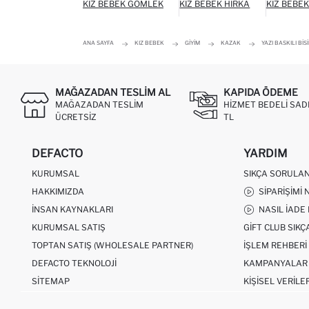
KIZ BEBEK GÖMLEK
KIZ BEBEK HIRKA
KIZ BEBEK
ANA SAYFA
KIZ BEBEK
GIYIM
KAZAK
YAZI BASKILI BI
MAĞAZADAN TESLIM AL
KAPIDA ÖDEME
MAĞAZADAN TESLIM
HIZMET BEDELI SAD
ÜCRETSIZ
TL
DEFACTO
YARDIM
KURUMSAL
SIKÇA SORULA
HAKKIMIZDA
SIPARIŞIMI 
İNSAN KAYNAKLARI
NASIL İADE
KURUMSAL SATIŞ
GIFT CLUB SIK
TOPTAN SATIŞ (WHOLESALE PARTNER)
İŞLEM REHBERI
DEFACTO TEKNOLOJI
KAMPANYALAR
SITEMAP
KIŞISEL VERILE