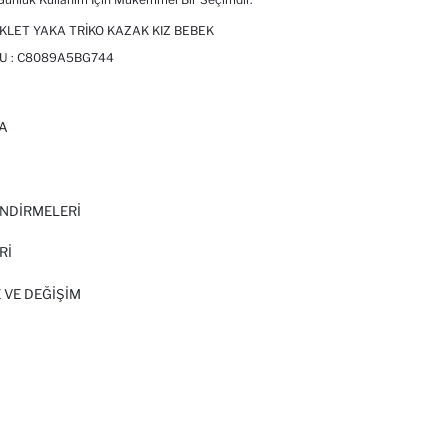
SIKLET YAKA TRIKO KAZAK KIZ BEBEK
U :
C8089A5BG744
A
I
NDİRMELERİ
Rİ
 VE DEĞIŞIM