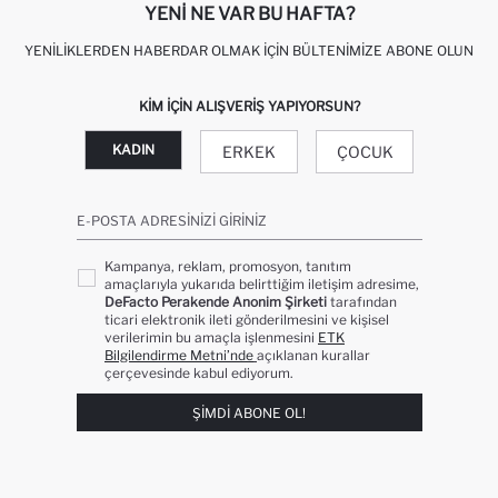
YENI NE VAR BU HAFTA?
YENILIKLERDEN HABERDAR OLMAK İÇIN BÜLTENIMIZE ABONE OLUN
KIM IÇIN ALIŞVERIŞ YAPIYORSUN?
KADIN
ERKEK
ÇOCUK
E-POSTA ADRESINIZI GIRINIZ
Kampanya, reklam, promosyon, tanıtım
amaçlarıyla yukarıda belirttiğim iletişim adresime,
DeFacto Perakende Anonim Şirketi
tarafından
ticari elektronik ileti gönderilmesini ve kişisel
verilerimin bu amaçla işlenmesini
ETK
Bilgilendirme Metni’nde
açıklanan kurallar
çerçevesinde kabul ediyorum.
ŞIMDI ABONE OL!