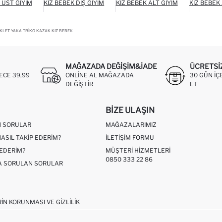
 ÜST GIYIM
KIZ BEBEK DIŞ GIYIM
KIZ BEBEK ALT GIYIM
KIZ BEBEK
SIKLET YAKA TRIKO KAZAK KIZ BEBEK
MAĞAZADA DEĞIŞIM&İADE
ÜCRETSI
ECE 39,99
ONLINE AL MAĞAZADA
30 GÜN IÇ
DEĞIŞTIR
ET
BIZE ULAŞIN
N SORULAR
MAĞAZALARIMIZ
NASIL TAKIP EDERIM?
İLETIŞIM FORMU
 EDERIM?
MÜŞTERI HIZMETLERI
0850 333 22 86
ÇA SORULAN SORULAR
RIN KORUNMASI VE GIZLILIK