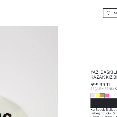
YAZI BASKIL
KAZAK KIZ 
599.99 TL
SEÇILEN RENK:
Kız Bebek Bisiklet
Bebeğiniz Için Rah
Çeker. Bu Kazak, 