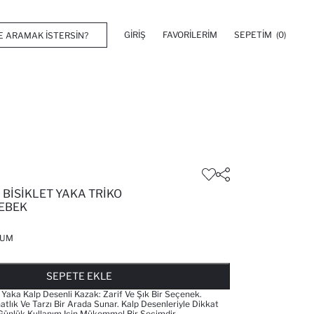
GIRIŞ
FAVORILERIM
SEPETIM
(0)
I BISIKLET YAKA TRIKO
BEBEK
KUM
FAVORILERE EKLENDI
GELINCE HABER VER
SEPETE EKLENIYOR
SEPETE EKLENDI
SEPETE EKLE
 Yaka Kalp Desenli Kazak: Zarif Ve Şık Bir Seçenek.
atlık Ve Tarzı Bir Arada Sunar. Kalp Desenleriyle Dikkat
Günlük Kullanım Için Mükemmel Bir Seçimdir.