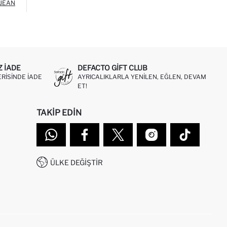
 JEAN
Z IADE
DEFACTO GIFT CLUB
ERISINDE IADE
AYRICALIKLARLA YENILEN, EĞLEN, DEVAM
ET!
TAKIP EDIN
ÜLKE DEĞIŞTIR