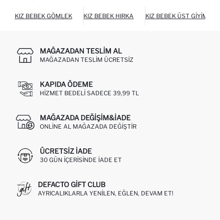
KIZ BEBEK GÖMLEK
KIZ BEBEK HIRKA
KIZ BEBEK ÜST GIYIM
MAĞAZADAN TESLIM AL
MAĞAZADAN TESLIM ÜCRETSIZ
KAPIDA ÖDEME
HIZMET BEDELI SADECE 39,99 TL
MAĞAZADA DEĞIŞIM&İADE
ONLINE AL MAĞAZADA DEĞIŞTIR
ÜCRETSIZ IADE
30 GÜN IÇERISINDE IADE ET
DEFACTO GIFT CLUB
AYRICALIKLARLA YENILEN, EĞLEN, DEVAM ET!