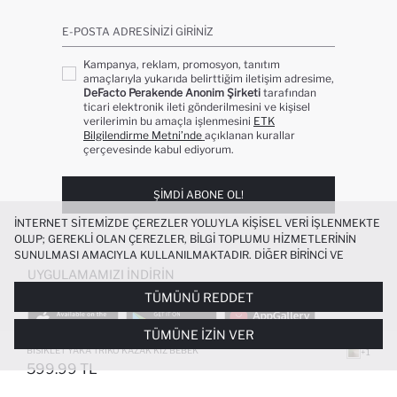
E-POSTA ADRESINIZI GIRINIZ
Kampanya, reklam, promosyon, tanıtım
amaçlarıyla yukarıda belirttiğim iletişim adresime,
DeFacto Perakende Anonim Şirketi
tarafından
ticari elektronik ileti gönderilmesini ve kişisel
verilerimin bu amaçla işlenmesini
ETK
Bilgilendirme Metni’nde
açıklanan kurallar
çerçevesinde kabul ediyorum.
ŞIMDI ABONE OL!
İNTERNET SITEMIZDE ÇEREZLER YOLUYLA KIŞISEL VERI IŞLENMEKTE
OLUP; GEREKLI OLAN ÇEREZLER, BILGI TOPLUMU HIZMETLERININ
SUNULMASI AMACIYLA KULLANILMAKTADIR. DIĞER BIRINCI VE
ÜÇÜNCÜ TARAF ÇEREZLER ISE SIZE DAHA IYI BIR ALIŞVERIŞ
UYGULAMAMIZI İNDIRIN
DENEYIMI SUNULABILMESI, SITEMIZIN DAHA IŞLEVSEL KILINMASI VE
TÜMÜNÜ REDDET
KIŞISELLEŞTIRMESI VE AÇIK RIZA VERMENIZ HALINDE, SIZLERE
YÖNELIK PAZARLAMA FAALIYETLERININ YAPILMASI AMAÇLARIYLA
TÜMÜNE İZIN VER
SINIRLI OLARAK KULLANILACAKTIR. ÇEREZLERE DAIR TERCIHLERINIZI
ÇEREZ TERCIHLERI
PANELI ARACILIĞIYLA HER ZAMAN YÖNETEBILIR,
BISIKLET YAKA TRIKO KAZAK KIZ BEBEK
+1
ÇEREZLERLE ILGILI DAHA DETAYLI BILGIYE
ÇEREZ AYDINLATMA
599.99 TL
POPÜLER KATEGORILER
METNI
’NDEN ULAŞABILIRSINIZ.
FAVORILERE EKLENDI
GELINCE HABER VER
SEPETE EKLENIYOR
SEPETE EKLENDI