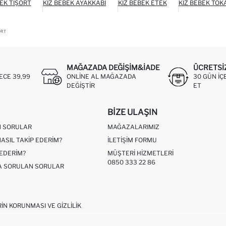
BEK TIŞÖRT
KIZ BEBEK AYAKKABI
KIZ BEBEK ETEK
KIZ BEBEK TOK
ORT
MAĞAZADA DEĞIŞIM&İADE
ÜCRETSI
ECE 39,99
ONLINE AL MAĞAZADA
30 GÜN IÇ
DEĞIŞTIR
ET
BIZE ULAŞIN
N SORULAR
MAĞAZALARIMIZ
NASIL TAKIP EDERIM?
İLETIŞIM FORMU
 EDERIM?
MÜŞTERI HIZMETLERI
0850 333 22 86
ÇA SORULAN SORULAR
RIN KORUNMASI VE GIZLILIK