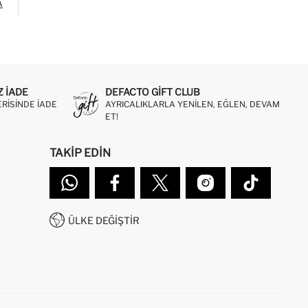
A
Z IADE
DEFACTO GIFT CLUB
ERISINDE IADE
AYRICALIKLARLA YENILEN, EĞLEN, DEVAM
ET!
TAKIP EDIN
ÜLKE DEĞIŞTIR