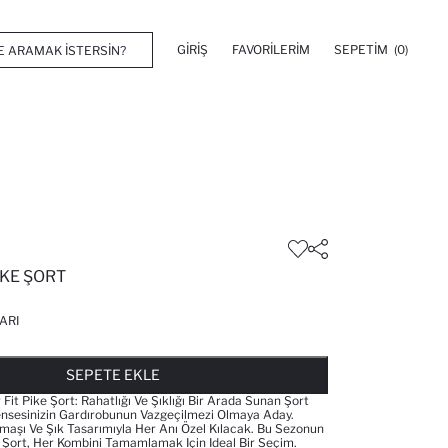
GIRIŞ
FAVORILERIM
SEPETIM
(0)
IKE ŞORT
ARI
FAVORILERE EKLENDI
GELINCE HABER VER
SEPETE EKLENIYOR
SEPETE EKLENDI
SEPETE EKLE
Fit Pike Şort: Rahatlığı Ve Şıklığı Bir Arada Sunan Şort
nsesinizin Gardırobunun Vazgeçilmezi Olmaya Aday.
umaşı Ve Şık Tasarımıyla Her Anı Özel Kılacak. Bu Sezonun
e Şort, Her Kombini Tamamlamak Için Ideal Bir Seçim.