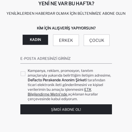
YENI NE VAR BU HAFTA?
YENILIKLERDEN HABERDAR OLMAK İÇIN BÜLTENIMIZE ABONE OLUN
KIM IÇIN ALIŞVERIŞ YAPIYORSUN?
KADIN
ERKEK
ÇOCUK
E-POSTA ADRESINIZI GIRINIZ
Kampanya, reklam, promosyon, tanıtım
amaçlarıyla yukarıda belirttiğim iletişim adresime,
DeFacto Perakende Anonim Şirketi
tarafından
ticari elektronik ileti gönderilmesini ve kişisel
verilerimin bu amaçla işlenmesini
ETK
Bilgilendirme Metni’nde
açıklanan kurallar
çerçevesinde kabul ediyorum.
ŞIMDI ABONE OL!