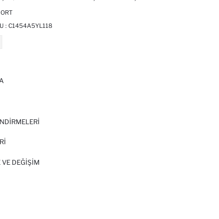
ŞORT
U :
C1454A5YL118
A
I
NDİRMELERİ
Rİ
 VE DEĞIŞIM