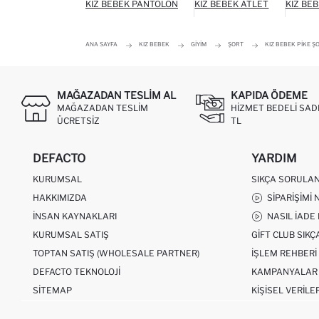
KIZ BEBEK PANTOLON
KIZ BEBEK ATLET
KIZ BE
ANA SAYFA
KIZ BEBEK
GIYIM
ŞORT
KIZ BEBEK PIKE Ş
MAĞAZADAN TESLIM AL
KAPIDA ÖDEME
MAĞAZADAN TESLIM
HIZMET BEDELI SAD
ÜCRETSIZ
TL
DEFACTO
YARDIM
KURUMSAL
SIKÇA SORULA
HAKKIMIZDA
SIPARIŞIMI 
İNSAN KAYNAKLARI
NASIL İADE
KURUMSAL SATIŞ
GIFT CLUB SIK
TOPTAN SATIŞ (WHOLESALE PARTNER)
İŞLEM REHBERI
DEFACTO TEKNOLOJI
KAMPANYALAR
SITEMAP
KIŞISEL VERILE