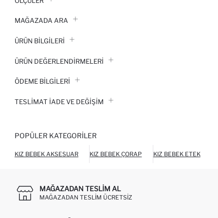
ÖLÇÜLER
MAĞAZADA ARA
ÜRÜN BILGILERI
ÜRÜN DEĞERLENDİRMELERİ
ÖDEME BİLGİLERİ
TESLIMAT İADE VE DEĞIŞIM
POPÜLER KATEGORILER
KIZ BEBEK AKSESUAR
KIZ BEBEK ÇORAP
KIZ BEBEK ETEK
K
MAĞAZADAN TESLIM AL
MAĞAZADAN TESLIM ÜCRETSIZ