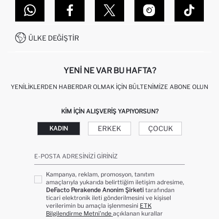
MAĞAZALARIMIZ
DEFACTO TEKNOLOJI
GIFT CLUB SIKÇA SORULAN SORULAR
İLETIŞIM FORMU
SITEMAP
İŞLEM REHBERI
MÜŞTERI HIZMETLERI
0850 333 22 86
KAMPANYALAR
ÜLKE DEĞIŞTIR
KIŞISEL VERILERIN KORUNMASI VE GIZLILIK
YENI NE VAR BU HAFTA?
YENILIKLERDEN HABERDAR OLMAK İÇIN BÜLTENIMIZE ABONE OLUN
KIM IÇIN ALIŞVERIŞ YAPIYORSUN?
ERKEK
ÇOCUK
KADIN
E-POSTA ADRESINIZI GIRINIZ
Kampanya, reklam, promosyon, tanıtım
amaçlarıyla yukarıda belirttiğim iletişim adresime,
DeFacto Perakende Anonim Şirketi
tarafından
ticari elektronik ileti gönderilmesini ve kişisel
verilerimin bu amaçla işlenmesini
ETK
Bilgilendirme Metni’nde
açıklanan kurallar