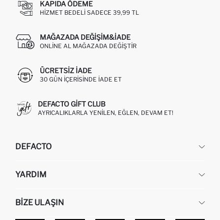
KAPIDA ÖDEME
HIZMET BEDELI SADECE 39,99 TL
MAĞAZADA DEĞIŞIM&İADE
ONLINE AL MAĞAZADA DEĞIŞTIR
ÜCRETSIZ IADE
30 GÜN IÇERISINDE IADE ET
DEFACTO GIFT CLUB
AYRICALIKLARLA YENILEN, EĞLEN, DEVAM ET!
DEFACTO
KURUMSAL
YARDIM
HAKKIMIZDA
İNSAN KAYNAKLARI
SIKÇA SORULAN SORULAR
BIZE ULAŞIN
KURUMSAL SATIŞ
SIPARIŞIMI NASIL TAKIP EDERIM?
TOPTAN SATIŞ (WHOLESALE PARTNER)
NASIL İADE EDERIM?