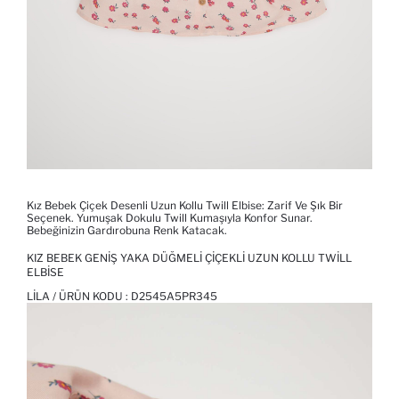
Kız Bebek Çiçek Desenli Uzun Kollu Twill Elbise: Zarif Ve Şık Bir
Seçenek. Yumuşak Dokulu Twill Kumaşıyla Konfor Sunar.
Bebeğinizin Gardırobuna Renk Katacak.
KIZ BEBEK GENIŞ YAKA DÜĞMELI ÇIÇEKLI UZUN KOLLU TWILL
ELBISE
LILA / ÜRÜN KODU :
D2545A5PR345