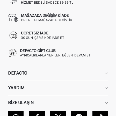
HIZMET BEDELI SADECE 39,99 TL
MAĞAZADA DEĞIŞIM&İADE
ONLINE AL MAĞAZADA DEĞIŞTIR
ÜCRETSIZ IADE
30 GÜN IÇERISINDE IADE ET
DEFACTO GIFT CLUB
AYRICALIKLARLA YENILEN, EĞLEN, DEVAM ET!
DEFACTO
KURUMSAL
YARDIM
HAKKIMIZDA
İNSAN KAYNAKLARI
SIKÇA SORULAN SORULAR
BIZE ULAŞIN
KURUMSAL SATIŞ
SIPARIŞIMI NASIL TAKIP EDERIM?
TOPTAN SATIŞ (WHOLESALE PARTNER)
NASIL İADE EDERIM?
MAĞAZALARIMIZ