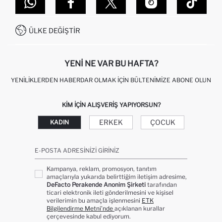
DEFACTO TEKNOLOJI
GIFT CLUB SIKÇA SORULAN SORULAR
İLETIŞIM FORMU
SITEMAP
İŞLEM REHBERI
MÜŞTERI HIZMETLERI
0850 333 22 86
KAMPANYALAR
ÜLKE DEĞIŞTIR
KIŞISEL VERILERIN KORUNMASI VE GIZLILIK
YENI NE VAR BU HAFTA?
YENILIKLERDEN HABERDAR OLMAK İÇIN BÜLTENIMIZE ABONE OLUN
KIM IÇIN ALIŞVERIŞ YAPIYORSUN?
ERKEK
ÇOCUK
KADIN
E-POSTA ADRESINIZI GIRINIZ
Kampanya, reklam, promosyon, tanıtım
amaçlarıyla yukarıda belirttiğim iletişim adresime,
DeFacto Perakende Anonim Şirketi
tarafından
ticari elektronik ileti gönderilmesini ve kişisel
verilerimin bu amaçla işlenmesini
ETK
Bilgilendirme Metni’nde
açıklanan kurallar
çerçevesinde kabul ediyorum.