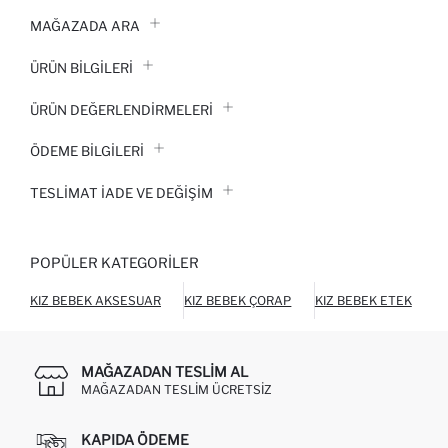
MAĞAZADA ARA
ÜRÜN BILGILERI
ÜRÜN DEĞERLENDİRMELERİ
ÖDEME BİLGİLERİ
TESLIMAT İADE VE DEĞIŞIM
POPÜLER KATEGORILER
KIZ BEBEK AKSESUAR
KIZ BEBEK ÇORAP
KIZ BEBEK ETEK
K
MAĞAZADAN TESLIM AL
MAĞAZADAN TESLIM ÜCRETSIZ
KAPIDA ÖDEME