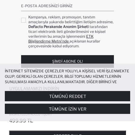
E-POSTA ADRESINIZI GIRINIZ
Kampanya, reklam, promosyon, tanıtım
amaçlarıyla yukarıda belirttiğim iletişim adresime,
DeFacto Perakende Anonim Şirketi
tarafından
ticari elektronik ileti gönderilmesini ve kişisel
verilerimin bu amaçla işlenmesini
ETK
Bilgilendirme Metni’nde
açıklanan kurallar
çerçevesinde kabul ediyorum.
ŞIMDI ABONE OL!
İNTERNET SITEMIZDE ÇEREZLER YOLUYLA KIŞISEL VERI IŞLENMEKTE
OLUP; GEREKLI OLAN ÇEREZLER, BILGI TOPLUMU HIZMETLERININ
SUNULMASI AMACIYLA KULLANILMAKTADIR. DIĞER BIRINCI VE
ÜÇÜNCÜ TARAF ÇEREZLER ISE SIZE DAHA IYI BIR ALIŞVERIŞ
UYGULAMAMIZI İNDIRIN
DENEYIMI SUNULABILMESI, SITEMIZIN DAHA IŞLEVSEL KILINMASI VE
TÜMÜNÜ REDDET
KIŞISELLEŞTIRMESI VE AÇIK RIZA VERMENIZ HALINDE, SIZLERE
YÖNELIK PAZARLAMA FAALIYETLERININ YAPILMASI AMAÇLARIYLA
KIZ ÇOCUK 29 EKIM CUMHURIYET
TÜMÜNE İZIN VER
SINIRLI OLARAK KULLANILACAKTIR. ÇEREZLERE DAIR TERCIHLERINIZI
BAYRAMI BISIKLET YAKA ATATÜRK
ÇEREZ TERCIHLERI
PANELI ARACILIĞIYLA HER ZAMAN YÖNETEBILIR,
BASKILI UZUN KOLLU TIŞÖRT
ÇEREZLERLE ILGILI DAHA DETAYLI BILGIYE
ÇEREZ AYDINLATMA
499.99 TL
POPÜLER KATEGORILER
METNI
’NDEN ULAŞABILIRSINIZ.
FAVORILERE EKLENDI
GELINCE HABER VER
SEPETE EKLENIYOR
SEPETE EKLENDI