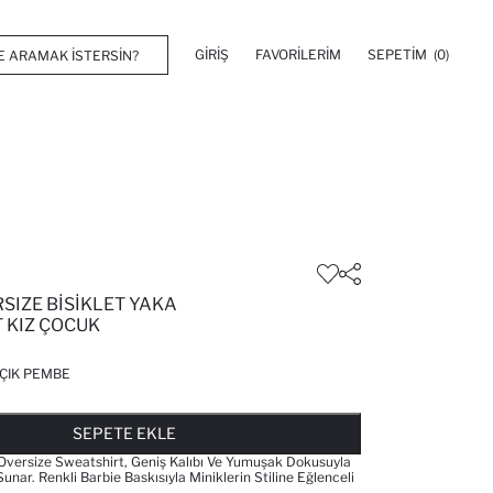
GIRIŞ
FAVORILERIM
SEPETIM
(0)
SIZE BISIKLET YAKA
 KIZ ÇOCUK
ÇIK PEMBE
FAVORILERE EKLENDI
GELINCE HABER VER
SEPETE EKLENIYOR
SEPETE EKLENDI
SEPETE EKLE
Oversize Sweatshirt, Geniş Kalıbı Ve Yumuşak Dokusuyla
nar. Renkli Barbie Baskısıyla Miniklerin Stiline Eğlenceli