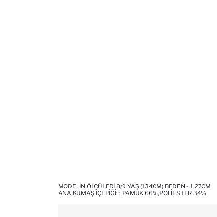
MODELIN ÖLÇÜLERI 8/9 YAŞ (134CM) BEDEN - 1,27CM
ANA KUMAŞ İÇERIĞI: : PAMUK 66%,POLIESTER 34%