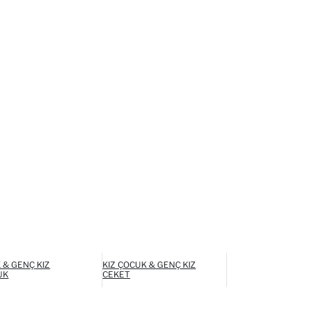
 & GENÇ KIZ
KIZ ÇOCUK & GENÇ KIZ
UK
CEKET