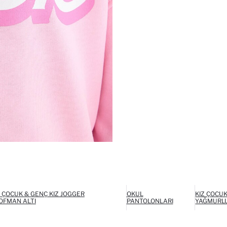
Z ÇOCUK & GENÇ KIZ JOGGER
OKUL
KIZ ÇOCUK
OFMAN ALTI
PANTOLONLARI
YAĞMURL