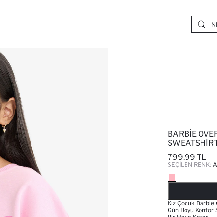
BARBIE OVER
SWEATSHIRT
799.99 TL
SEÇILEN RENK:
A
Kız Çocuk Barbie 
Gün Boyu Konfor Su
Bir Hava Katar.