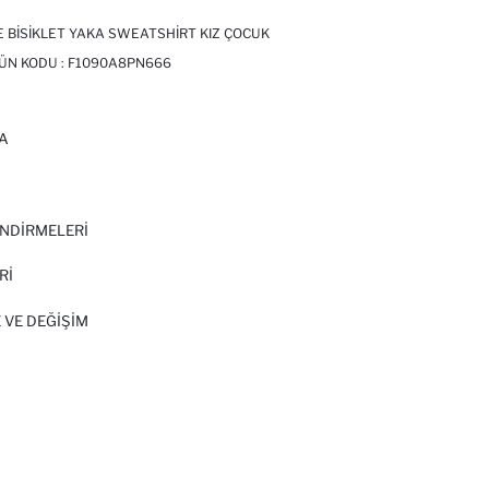
E BISIKLET YAKA SWEATSHIRT KIZ ÇOCUK
RÜN KODU :
F1090A8PN666
A
I
NDİRMELERİ
Rİ
 VE DEĞIŞIM