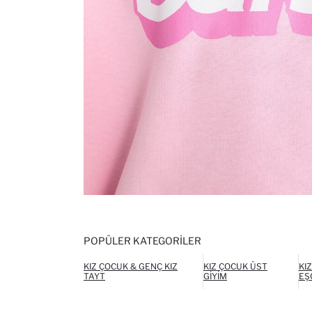
POPÜLER KATEGORILER
KIZ ÇOCUK & GENÇ KIZ
KIZ ÇOCUK ÜST
KI
TAYT
GIYIM
EŞ