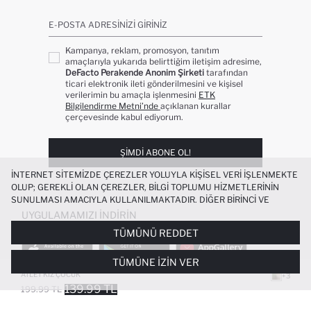
E-POSTA ADRESINIZI GIRINIZ
Kampanya, reklam, promosyon, tanıtım
amaçlarıyla yukarıda belirttiğim iletişim adresime,
DeFacto Perakende Anonim Şirketi
tarafından
ticari elektronik ileti gönderilmesini ve kişisel
verilerimin bu amaçla işlenmesini
ETK
Bilgilendirme Metni’nde
açıklanan kurallar
çerçevesinde kabul ediyorum.
ŞIMDI ABONE OL!
İNTERNET SITEMIZDE ÇEREZLER YOLUYLA KIŞISEL VERI IŞLENMEKTE
OLUP; GEREKLI OLAN ÇEREZLER, BILGI TOPLUMU HIZMETLERININ
SUNULMASI AMACIYLA KULLANILMAKTADIR. DIĞER BIRINCI VE
ÜÇÜNCÜ TARAF ÇEREZLER ISE SIZE DAHA IYI BIR ALIŞVERIŞ
UYGULAMAMIZI İNDIRIN
DENEYIMI SUNULABILMESI, SITEMIZIN DAHA IŞLEVSEL KILINMASI VE
TÜMÜNÜ REDDET
KIŞISELLEŞTIRMESI VE AÇIK RIZA VERMENIZ HALINDE, SIZLERE
YÖNELIK PAZARLAMA FAALIYETLERININ YAPILMASI AMAÇLARIYLA
TÜMÜNE İZIN VER
SINIRLI OLARAK KULLANILACAKTIR. ÇEREZLERE DAIR TERCIHLERINIZI
ÇEREZ TERCIHLERI
PANELI ARACILIĞIYLA HER ZAMAN YÖNETEBILIR,
ATLET KIZ ÇOCUK
+3
ÇEREZLERLE ILGILI DAHA DETAYLI BILGIYE
ÇEREZ AYDINLATMA
139.99 TL
199.99 TL
POPÜLER KATEGORILER
METNI
’NDEN ULAŞABILIRSINIZ.
FAVORILERE EKLENDI
GELINCE HABER VER
SEPETE EKLENIYOR
SEPETE EKLENDI