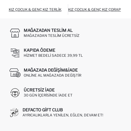
KIZ ÇOCUK & GENÇ KIZ TERLIK
KIZ ÇOCUK & GENÇ KIZ ÇORAP
K
MAĞAZADAN TESLIM AL
MAĞAZADAN TESLIM ÜCRETSIZ
KAPIDA ÖDEME
HIZMET BEDELI SADECE 39,99 TL
MAĞAZADA DEĞIŞIM&İADE
ONLINE AL MAĞAZADA DEĞIŞTIR
ÜCRETSIZ IADE
30 GÜN IÇERISINDE IADE ET
DEFACTO GIFT CLUB
AYRICALIKLARLA YENILEN, EĞLEN, DEVAM ET!