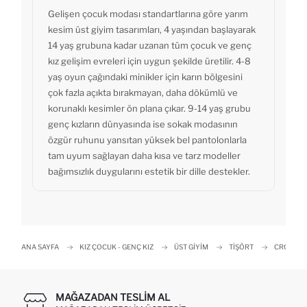
Gelişen çocuk modası standartlarına göre yarım
kesim üst giyim tasarımları, 4 yaşından başlayarak
14 yaş grubuna kadar uzanan tüm çocuk ve genç
kız gelişim evreleri için uygun şekilde üretilir. 4-8
yaş oyun çağındaki minikler için karın bölgesini
çok fazla açıkta bırakmayan, daha dökümlü ve
korunaklı kesimler ön plana çıkar. 9-14 yaş grubu
genç kızların dünyasında ise sokak modasının
özgür ruhunu yansıtan yüksek bel pantolonlarla
tam uyum sağlayan daha kısa ve tarz modeller
bağımsızlık duygularını estetik bir dille destekler.
ANA SAYFA
KIZ ÇOCUK - GENÇ KIZ
ÜST GIYIM
TIŞÖRT
CROP TI
MAĞAZADAN TESLIM AL