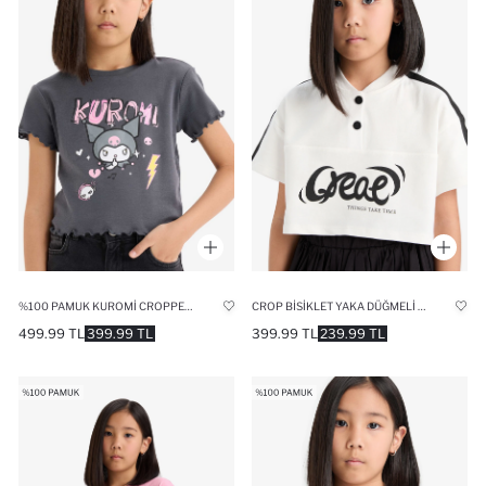
%100 PAMUK KUROMI CROPPED FIT BISIKLET YAKA RIBANA KISA KOLLU TIŞÖRT KIZ ÇOCUK
CROP BISIKLET YAKA DÜĞMELI BASKILI KISA KOLLU TIŞÖRT KIZ ÇOCUK
499.99 TL
399.99 TL
399.99 TL
239.99 TL