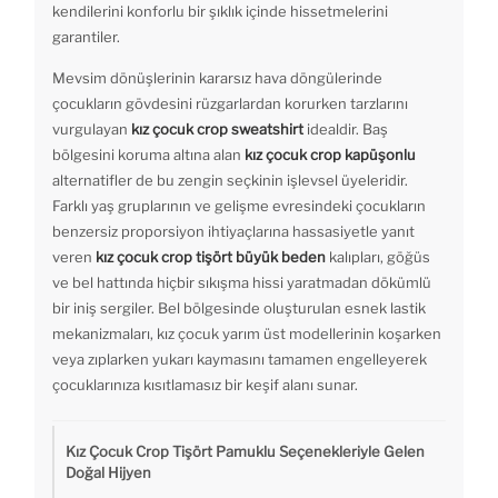
kendilerini konforlu bir şıklık içinde hissetmelerini
garantiler.
Mevsim dönüşlerinin kararsız hava döngülerinde
çocukların gövdesini rüzgarlardan korurken tarzlarını
vurgulayan
kız çocuk crop sweatshirt
idealdir. Baş
bölgesini koruma altına alan
kız çocuk crop kapüşonlu
alternatifler de bu zengin seçkinin işlevsel üyeleridir.
Farklı yaş gruplarının ve gelişme evresindeki çocukların
benzersiz proporsiyon ihtiyaçlarına hassasiyetle yanıt
veren
kız çocuk crop tişört büyük beden
kalıpları, göğüs
ve bel hattında hiçbir sıkışma hissi yaratmadan dökümlü
bir iniş sergiler. Bel bölgesinde oluşturulan esnek lastik
mekanizmaları, kız çocuk yarım üst modellerinin koşarken
veya zıplarken yukarı kaymasını tamamen engelleyerek
çocuklarınıza kısıtlamasız bir keşif alanı sunar.
Kız Çocuk Crop Tişört Pamuklu Seçenekleriyle Gelen
Doğal Hijyen