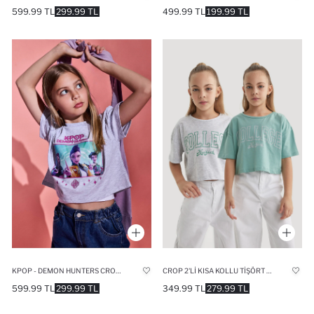
599.99 TL
299.99 TL
499.99 TL
199.99 TL
KPOP - DEMON HUNTERS CROPPED FIT TIŞÖRT KIZ ÇOCUK
CROP 2'LI KISA KOLLU TIŞÖRT KIZ ÇOCUK
599.99 TL
299.99 TL
349.99 TL
279.99 TL