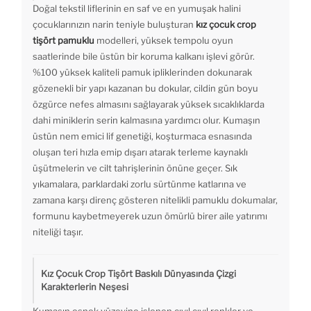
Doğal tekstil liflerinin en saf ve en yumuşak halini
çocuklarınızın narin teniyle buluşturan
kız çocuk crop
tişört pamuklu
modelleri, yüksek tempolu oyun
saatlerinde bile üstün bir koruma kalkanı işlevi görür.
%100 yüksek kaliteli pamuk ipliklerinden dokunarak
gözenekli bir yapı kazanan bu dokular, cildin gün boyu
özgürce nefes almasını sağlayarak yüksek sıcaklıklarda
dahi miniklerin serin kalmasına yardımcı olur. Kumaşın
üstün nem emici lif genetiği, koşturmaca esnasında
oluşan teri hızla emip dışarı atarak terleme kaynaklı
üşütmelerin ve cilt tahrişlerinin önüne geçer. Sık
yıkamalara, parklardaki zorlu sürtünme katlarına ve
zamana karşı direnç gösteren nitelikli pamuklu dokumalar,
formunu kaybetmeyerek uzun ömürlü birer aile yatırımı
niteliği taşır.
Kız Çocuk Crop Tişört Baskılı Dünyasında Çizgi
Karakterlerin Neşesi
Kumaşın esnek yüzeyine işlenen cıvıl cıvıl renkler ve