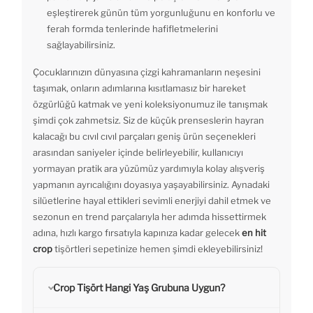
eşleştirerek günün tüm yorgunluğunu en konforlu ve
ferah formda tenlerinde hafifletmelerini
sağlayabilirsiniz.
Çocuklarınızın dünyasına çizgi kahramanların neşesini
taşımak, onların adımlarına kısıtlamasız bir hareket
özgürlüğü katmak ve yeni koleksiyonumuz ile tanışmak
şimdi çok zahmetsiz. Siz de küçük prenseslerin hayran
kalacağı bu cıvıl cıvıl parçaları geniş ürün seçenekleri
arasından saniyeler içinde belirleyebilir, kullanıcıyı
yormayan pratik ara yüzümüz yardımıyla kolay alışveriş
yapmanın ayrıcalığını doyasıya yaşayabilirsiniz. Aynadaki
silüetlerine hayal ettikleri sevimli enerjiyi dahil etmek ve
sezonun en trend parçalarıyla her adımda hissettirmek
adına, hızlı kargo fırsatıyla kapınıza kadar gelecek
en hit
crop
tişörtleri sepetinize hemen şimdi ekleyebilirsiniz!
Crop Tişört Hangi Yaş Grubuna Uygun?