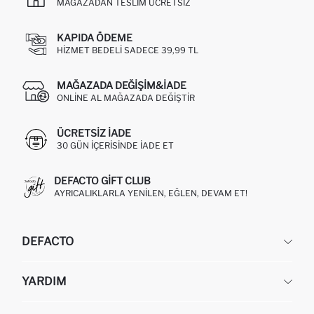
MAĞAZADAN TESLIM ÜCRETSIZ
KAPIDA ÖDEME
HIZMET BEDELI SADECE 39,99 TL
MAĞAZADA DEĞIŞIM&İADE
ONLINE AL MAĞAZADA DEĞIŞTIR
ÜCRETSIZ IADE
30 GÜN IÇERISINDE IADE ET
DEFACTO GIFT CLUB
AYRICALIKLARLA YENILEN, EĞLEN, DEVAM ET!
DEFACTO
KURUMSAL
YARDIM
HAKKIMIZDA
İNSAN KAYNAKLARI
SIKÇA SORULAN SORULAR