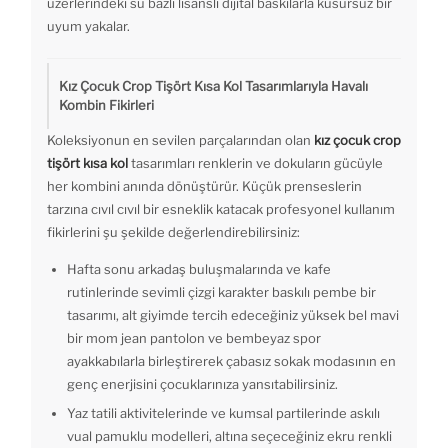
üzerlerindeki su bazlı lisanslı dijital baskılarla kusursuz bir
uyum yakalar.
Kız Çocuk Crop Tişört Kısa Kol Tasarımlarıyla Havalı
Kombin Fikirleri
Koleksiyonun en sevilen parçalarından olan
kız çocuk crop
tişört kısa kol
tasarımları renklerin ve dokuların gücüyle
her kombini anında dönüştürür. Küçük prenseslerin
tarzına cıvıl cıvıl bir esneklik katacak profesyonel kullanım
fikirlerini şu şekilde değerlendirebilirsiniz:
Hafta sonu arkadaş buluşmalarında ve kafe
rutinlerinde sevimli çizgi karakter baskılı pembe bir
tasarımı, alt giyimde tercih edeceğiniz yüksek bel mavi
bir mom jean pantolon ve bembeyaz spor
ayakkabılarla birleştirerek çabasız sokak modasının en
genç enerjisini çocuklarınıza yansıtabilirsiniz.
Yaz tatili aktivitelerinde ve kumsal partilerinde askılı
vual pamuklu modelleri, altına seçeceğiniz ekru renkli