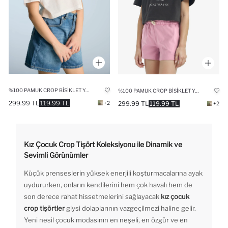
%100 PAMUK CROP BISIKLET YAKA BASKILI KISA KOLLU TIŞÖRT KIZ ÇOCUK
%100 PAMUK CROP BISIKLET YAKA BASKILI KISA KOLLU TIŞÖRT KIZ ÇOCUK
299.99 TL
119.99 TL
299.99 TL
119.99 TL
+2
+2
Kız Çocuk Crop Tişört Koleksiyonu ile Dinamik ve
Sevimli Görünümler
Küçük prenseslerin yüksek enerjili koşturmacalarına ayak
uydururken, onların kendilerini hem çok havalı hem de
son derece rahat hissetmelerini sağlayacak
kız çocuk
crop tişörtler
giysi dolaplarının vazgeçilmezi haline gelir.
Yeni nesil çocuk modasının en neşeli, en özgür ve en