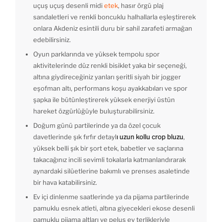
uçuş uçuş desenli midi
etek
, hasır örgü plaj
sandaletleri ve renkli boncuklu halhallarla eşleştirerek
onlara Akdeniz esintili duru bir sahil zarafeti armağan
edebilirsiniz.
Oyun parklarında ve yüksek tempolu spor
aktivitelerinde düz renkli bisiklet yaka bir seçeneği,
altına giydireceğiniz yanları şeritli siyah bir jogger
eşofman altı, performans koşu ayakkabıları ve spor
şapka ile bütünleştirerek yüksek enerjiyi üstün
hareket özgürlüğüyle buluşturabilirsiniz.
Doğum günü partilerinde ya da özel çocuk
davetlerinde şık fırfır detayl
ı uzun kollu crop bluzu
,
yüksek belli şık bir şort etek, babetler ve saçlarına
takacağınız incili sevimli tokalarla katmanlandırarak
aynardaki silüetlerine bakımlı ve prenses asaletinde
bir hava katabilirsiniz.
Ev içi dinlenme saatlerinde ya da pijama partilerinde
pamuklu esnek atleti, altına giyecekleri ekose desenli
pamuklu pijama altları ve peluş ev terlikleriyle