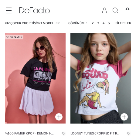
KIZ ÇOCUK CROP TIŞÖRT MODELLERI
GÖRÜNÜM
1
2
3
4
5
FILTRELER
%100 PAMUK KPOP - DEMON HUNTERS CROP TIŞÖRT KIZ ÇOCUK
LOONEY TUNES CROPPED FIT RIBANA TIŞÖRT KIZ ÇOCUK