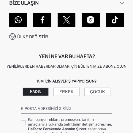
BIZE ULAŞIN
KURUMSAL SATIŞ
SIPARIŞIMI NASIL TAKIP EDERIM?
TOPTAN SATIŞ (WHOLESALE PARTNER)
NASIL İADE EDERIM?
MAĞAZALARIMIZ
DEFACTO TEKNOLOJI
GIFT CLUB SIKÇA SORULAN SORULAR
İLETIŞIM FORMU
SITEMAP
İŞLEM REHBERI
MÜŞTERI HIZMETLERI
0850 333 22 86
KAMPANYALAR
ÜLKE DEĞIŞTIR
KIŞISEL VERILERIN KORUNMASI VE GIZLILIK
YENI NE VAR BU HAFTA?
YENILIKLERDEN HABERDAR OLMAK İÇIN BÜLTENIMIZE ABONE OLUN
KIM IÇIN ALIŞVERIŞ YAPIYORSUN?
ERKEK
ÇOCUK
KADIN
E-POSTA ADRESINIZI GIRINIZ
Kampanya, reklam, promosyon, tanıtım
amaçlarıyla yukarıda belirttiğim iletişim adresime,
DeFacto Perakende Anonim Şirketi
tarafından