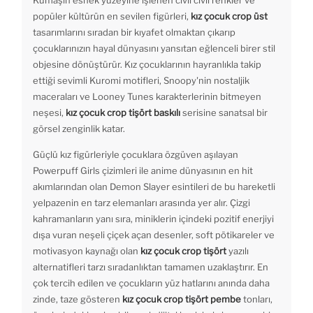
popüler kültürün en sevilen figürleri,
kız çocuk crop üst
tasarımlarını sıradan bir kıyafet olmaktan çıkarıp
çocuklarınızın hayal dünyasını yansıtan eğlenceli birer stil
objesine dönüştürür. Kız çocuklarının hayranlıkla takip
ettiği sevimli Kuromi motifleri, Snoopy'nin nostaljik
maceraları ve Looney Tunes karakterlerinin bitmeyen
neşesi,
kız çocuk crop tişört baskılı
serisine sanatsal bir
görsel zenginlik katar.
Güçlü kız figürleriyle çocuklara özgüven aşılayan
Powerpuff Girls çizimleri ile anime dünyasının en hit
akımlarından olan Demon Slayer esintileri de bu hareketli
yelpazenin en tarz elemanları arasında yer alır. Çizgi
kahramanların yanı sıra, miniklerin içindeki pozitif enerjiyi
dışa vuran neşeli çiçek açan desenler, soft pötikareler ve
motivasyon kaynağı olan
kız çocuk crop tişört
yazılı
alternatifleri tarzı sıradanlıktan tamamen uzaklaştırır. En
çok tercih edilen ve çocukların yüz hatlarını anında daha
zinde, taze gösteren
kız çocuk crop tişört pembe
tonları,