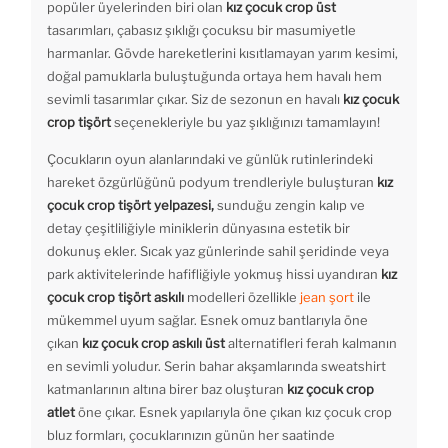
popüler üyelerinden biri olan
kız çocuk crop üst
tasarımları, çabasız şıklığı çocuksu bir masumiyetle
harmanlar. Gövde hareketlerini kısıtlamayan yarım kesimi,
doğal pamuklarla buluştuğunda ortaya hem havalı hem
sevimli tasarımlar çıkar. Siz de sezonun en havalı
kız çocuk
crop tişört
seçenekleriyle bu yaz şıklığınızı tamamlayın!
Çocukların oyun alanlarındaki ve günlük rutinlerindeki
hareket özgürlüğünü podyum trendleriyle buluşturan
kız
çocuk crop tişört yelpazesi,
sunduğu zengin kalıp ve
detay çeşitliliğiyle miniklerin dünyasına estetik bir
dokunuş ekler. Sıcak yaz günlerinde sahil şeridinde veya
park aktivitelerinde hafifliğiyle yokmuş hissi uyandıran
kız
çocuk crop tişört askılı
modelleri özellikle
jean şort
ile
mükemmel uyum sağlar. Esnek omuz bantlarıyla öne
çıkan
kız çocuk crop askılı üst
alternatifleri ferah kalmanın
en sevimli yoludur. Serin bahar akşamlarında sweatshirt
katmanlarının altına birer baz oluşturan
kız çocuk crop
atlet
öne çıkar. Esnek yapılarıyla öne çıkan kız çocuk crop
bluz formları, çocuklarınızın günün her saatinde