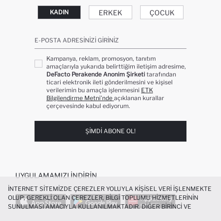
ERKEK
ÇOCUK
KADIN
E-POSTA ADRESINIZI GIRINIZ
Kampanya, reklam, promosyon, tanıtım
amaçlarıyla yukarıda belirttiğim iletişim adresime,
DeFacto Perakende Anonim Şirketi
tarafından
ticari elektronik ileti gönderilmesini ve kişisel
verilerimin bu amaçla işlenmesini
ETK
Bilgilendirme Metni’nde
açıklanan kurallar
çerçevesinde kabul ediyorum.
ŞIMDI ABONE OL!
UYGULAMAMIZI İNDIRIN
İNTERNET SITEMIZDE ÇEREZLER YOLUYLA KIŞISEL VERI IŞLENMEKTE
OLUP; GEREKLI OLAN ÇEREZLER, BILGI TOPLUMU HIZMETLERININ
SUNULMASI AMACIYLA KULLANILMAKTADIR. DIĞER BIRINCI VE
ÜÇÜNCÜ TARAF ÇEREZLER ISE SIZE DAHA IYI BIR ALIŞVERIŞ