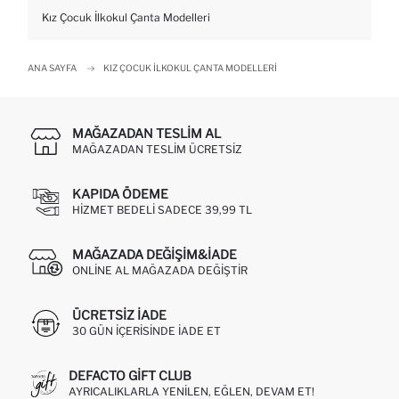
Kız Çocuk İlkokul Çanta Modelleri
ANA SAYFA
KIZ ÇOCUK İLKOKUL ÇANTA MODELLERI
MAĞAZADAN TESLIM AL
MAĞAZADAN TESLIM ÜCRETSIZ
KAPIDA ÖDEME
HIZMET BEDELI SADECE 39,99 TL
MAĞAZADA DEĞIŞIM&İADE
ONLINE AL MAĞAZADA DEĞIŞTIR
ÜCRETSIZ IADE
30 GÜN IÇERISINDE IADE ET
DEFACTO GIFT CLUB
AYRICALIKLARLA YENILEN, EĞLEN, DEVAM ET!