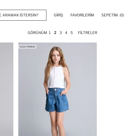
GIRIŞ
FAVORILERIM
SEPETIM
(0)
GÖRÜNÜM
1
2
3
4
5
FILTRELER