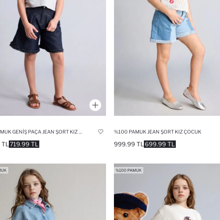
%100 PAMUK GENIŞ PAÇA JEAN ŞORT KIZ ÇOCUK
%100 PAMUK JEAN ŞORT KIZ ÇOCUK
 TL
719.99 TL
999.99 TL
699.99 TL