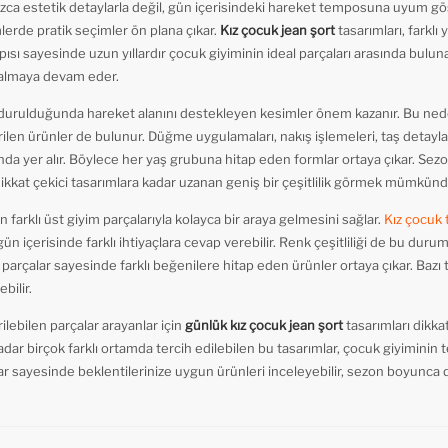
zca estetik detaylarla değil, gün içerisindeki hareket temposuna uyum göst
lerde pratik seçimler ön plana çıkar.
Kız çocuk jean şort
tasarımları, farklı
apısı sayesinde uzun yıllardır çocuk giyiminin ideal parçaları arasında bul
 almaya devam eder.
durulduğunda hareket alanını destekleyen kesimler önem kazanır. Bu neden
tirilen ürünler de bulunur. Düğme uygulamaları, nakış işlemeleri, taş detayla
nda yer alır. Böylece her yaş grubuna hitap eden formlar ortaya çıkar. S
ikkat çekici tasarımlara kadar uzanan geniş bir çeşitlilik görmek mümkünd
farklı üst giyim parçalarıyla kolayca bir araya gelmesini sağlar.
Kız çocuk 
gün içerisinde farklı ihtiyaçlara cevap verebilir. Renk çeşitliliği de bu dur
parçalar sayesinde farklı beğenilere hitap eden ürünler ortaya çıkar. Bazı
bilir.
ebilen parçalar arayanlar için
günlük kız çocuk jean şort
tasarımları dikkat
adar birçok farklı ortamda tercih edilebilen bu tasarımlar, çocuk giyiminin te
ar sayesinde beklentilerinize uygun ürünleri inceleyebilir, sezon boyunca d