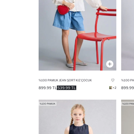
%100 PAMUK JEAN ŞORT KIZ ÇOCUK
899.99 TL
539.99 TL
899.99
+2