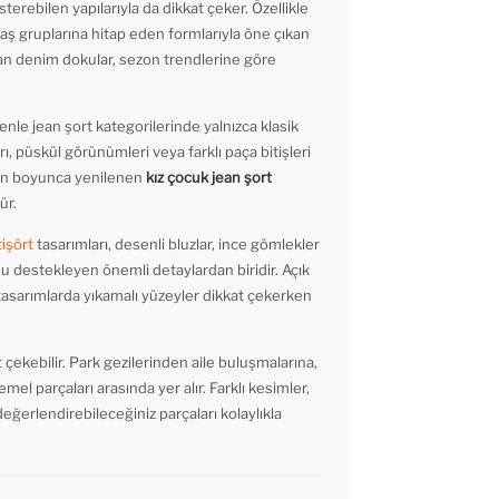
erebilen yapılarıyla da dikkat çeker. Özellikle
 yaş gruplarına hitap eden formlarıyla öne çıkan
unan denim dokular, sezon trendlerine göre
le jean şort kategorilerinde yalnızca klasik
rı, püskül görünümleri veya farklı paça bitişleri
ezon boyunca yenilenen
kız çocuk jean şort
ür.
tişört
tasarımları, desenli bluzlar, ince gömlekler
umu destekleyen önemli detaylardan biridir. Açık
 tasarımlarda yıkamalı yüzeyler dikkat çekerken
 çekebilir. Park gezilerinden aile buluşmalarına,
mel parçaları arasında yer alır. Farklı kesimler,
eğerlendirebileceğiniz parçaları kolaylıkla