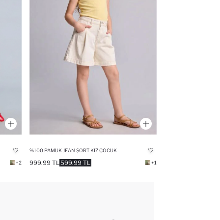
%100 PAMUK JEAN ŞORT KIZ ÇOCUK
999.99 TL
599.99 TL
+2
+1