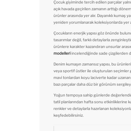
Çocuk giyiminde tercih edilen parçalar yalnı
açık havada geçirilen zamanın arttığı dönem
ürünler arasında yer alır. Dayanıklı kumaş y
yeniden yorumlanarak koleksiyonlarda yer
Çocukların enerjik yapısı göz önünde bulun
tasarımlar değil, farklı detaylarla zenginleş
ürünlere karakter kazandıran unsurlar arası
modelleri
incelendiğinde sade çizgilerden d
Denim kumaşın zamansız yapısı, bu ürünlerin 
veya sportif üstler ile oluşturulan seçimler 
mavi tonlardan koyu laciverte kadar uzanan 
bazı parçalar daha düz bir görünüm sergileye
Yoğun tempoya sahip günlerde değerlendiril
tatil planlarından hafta sonu etkinliklerine k
renkler ve detaylarla hazırlanan koleksiyonl
keşfedebilirsiniz.