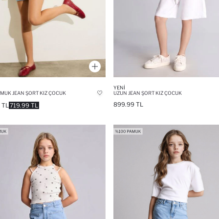
YENI
MUK JEAN ŞORT KIZ ÇOCUK
UZUN JEAN ŞORT KIZ ÇOCUK
899.99 TL
 TL
719.99 TL