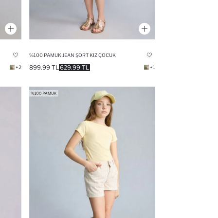
%100 PAMUK JEAN ŞORT KIZ ÇOCUK
899.99 TL
629.99 TL
+2
+1