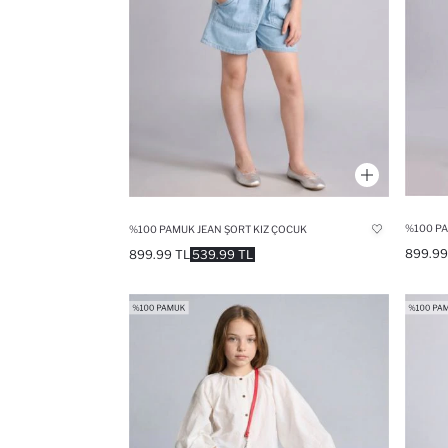
%100 PA
%100 PAMUK JEAN ŞORT KIZ ÇOCUK
899.99
899.99 TL
539.99 TL