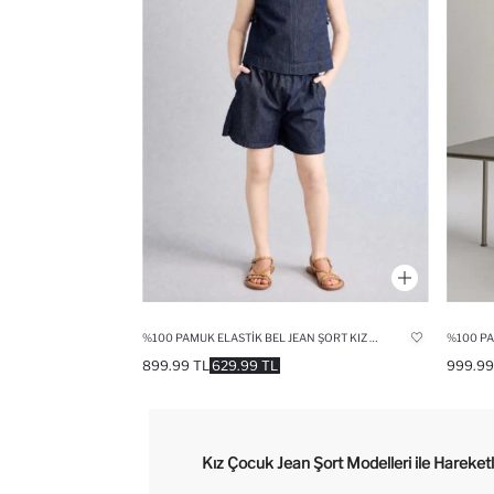
%100 PAMUK ELASTIK BEL JEAN ŞORT KIZ ÇOCUK
%100 PA
899.99 TL
629.99 TL
999.99
Kız Çocuk Jean Şort Modelleri ile Hareke