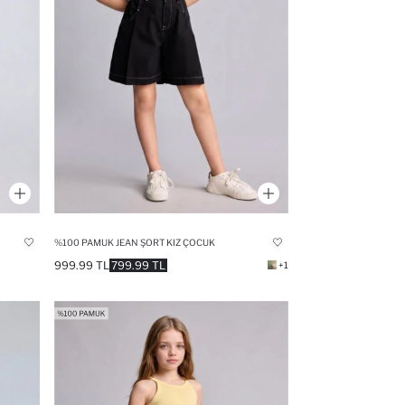
%100 PAMUK JEAN ŞORT KIZ ÇOCUK
999.99 TL
799.99 TL
+1