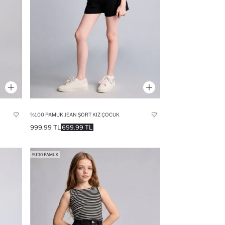
%100 PAMUK JEAN ŞORT KIZ ÇOCUK
999.99 TL
699.99 TL