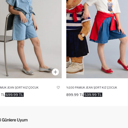
%100 PAMUK JEAN ŞORT KIZ ÇOCUK
MUK JEAN ŞORT KIZ ÇOCUK
899.99 TL
539.99 TL
 TL
699.99 TL
tli Günlere Uyum