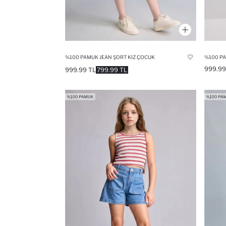
%100 PAMUK JEAN ŞORT KIZ ÇOCUK
%100 PA
999.99
999.99 TL
799.99 TL