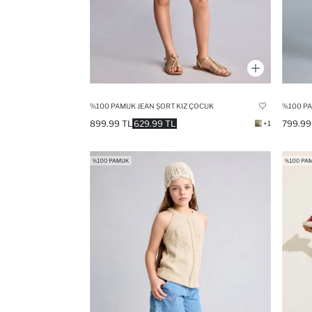
%100 PAMUK JEAN ŞORT KIZ ÇOCUK
%100 PA
899.99 TL
629.99 TL
799.99
+1