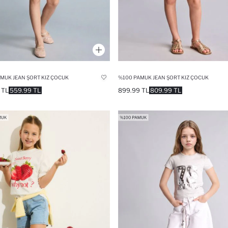
MUK JEAN ŞORT KIZ ÇOCUK
%100 PAMUK JEAN ŞORT KIZ ÇOCUK
 TL
559.99 TL
899.99 TL
809.99 TL