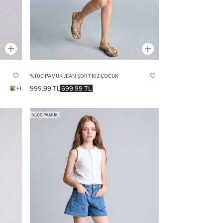
%100 PAMUK JEAN ŞORT KIZ ÇOCUK
999.99 TL
699.99 TL
+1