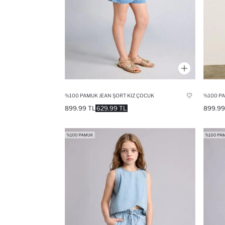
%100 PAMUK JEAN ŞORT KIZ ÇOCUK
%100 PA
899.99 TL
629.99 TL
899.99