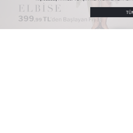
ÇEREZLERE DAIR TERCIHLERINIZI
ÇEREZ TERCIHLE
METNI
’NDEN ULAŞABILIRSINIZ.
TÜ