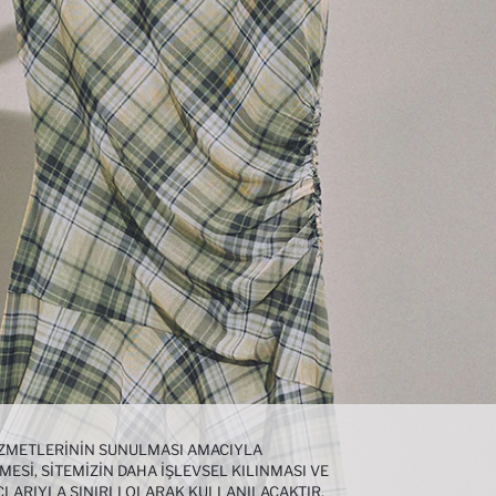
HIZMETLERININ SUNULMASI AMACIYLA
MESI, SITEMIZIN DAHA IŞLEVSEL KILINMASI VE
ÇLARIYLA SINIRLI OLARAK KULLANILACAKTIR.