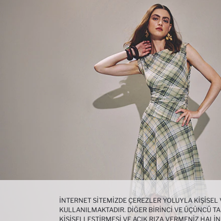
İNTERNET SITEMIZDE ÇEREZLER YOLUYLA KIŞISEL
KULLANILMAKTADIR. DIĞER BIRINCI VE ÜÇÜNCÜ TAR
KIŞISELLEŞTIRMESI VE AÇIK RIZA VERMENIZ HALI