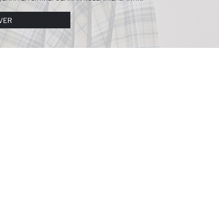
I DAHA DETAYLI BILGIYE
ÇEREZ AYDINLATMA
VER