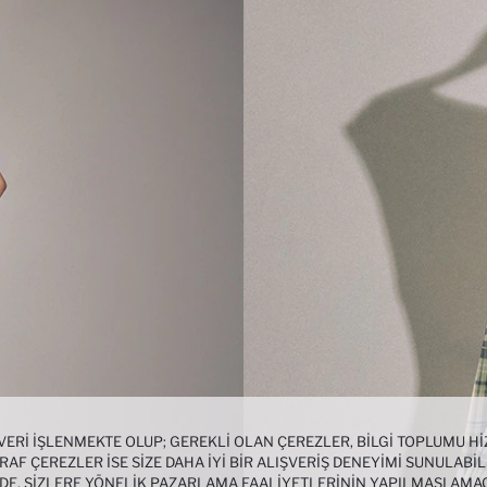
 VERI IŞLENMEKTE OLUP; GEREKLI OLAN ÇEREZLER, BILGI TOPLUMU 
AF ÇEREZLER ISE SIZE DAHA IYI BIR ALIŞVERIŞ DENEYIMI SUNULABIL
NDE, SIZLERE YÖNELIK PAZARLAMA FAALIYETLERININ YAPILMASI AMA