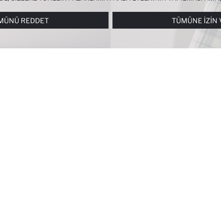
RI
PANELI ARACILIĞIYLA HER ZAMAN YÖNETEBILIR, ÇEREZLERLE ILGIL
MÜNÜ REDDET
TÜMÜNE İZIN 