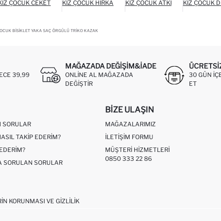
KIZ ÇOCUK CEKET
KIZ ÇOCUK HIRKA
KIZ ÇOCUK ATKI
KIZ ÇOCUK D
ÇOCUK BISIKLET YAKA SAÇ ÖRGÜLÜ TRIKO KAZAK
MAĞAZADA DEĞIŞIM&İADE
ÜCRETSI
ECE 39,99
ONLINE AL MAĞAZADA
30 GÜN IÇ
DEĞIŞTIR
ET
BIZE ULAŞIN
N SORULAR
MAĞAZALARIMIZ
NASIL TAKIP EDERIM?
İLETIŞIM FORMU
 EDERIM?
MÜŞTERI HIZMETLERI
0850 333 22 86
ÇA SORULAN SORULAR
RIN KORUNMASI VE GIZLILIK