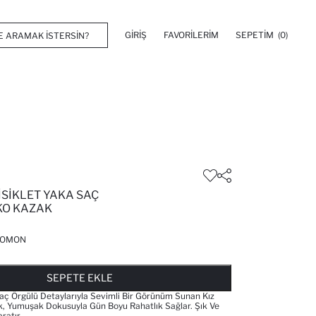
GIRIŞ
FAVORILERIM
SEPETIM
(0)
ISIKLET YAKA SAÇ
KO KAZAK
SOMON
FAVORILERE EKLENDI
GELINCE HABER VER
SEPETE EKLENIYOR
SEPETE EKLENDI
SEPETE EKLE
Saç Örgülü Detaylarıyla Sevimli Bir Görünüm Sunan Kız
, Yumuşak Dokusuyla Gün Boyu Rahatlık Sağlar. Şık Ve
aratır.