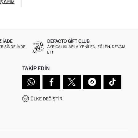
IŞ GIYIM
Z IADE
DEFACTO GIFT CLUB
ERISINDE IADE
AYRICALIKLARLA YENILEN, EĞLEN, DEVAM
ET!
TAKIP EDIN
ÜLKE DEĞIŞTIR