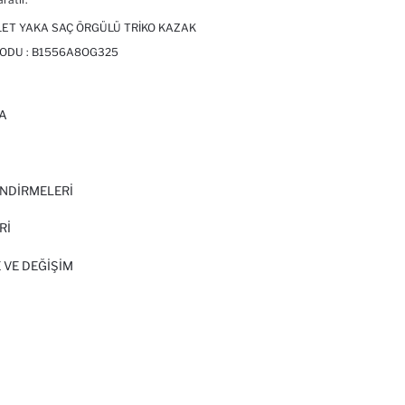
KLET YAKA SAÇ ÖRGÜLÜ TRIKO KAZAK
ODU :
B1556A8OG325
A
I
NDİRMELERİ
Rİ
 VE DEĞIŞIM