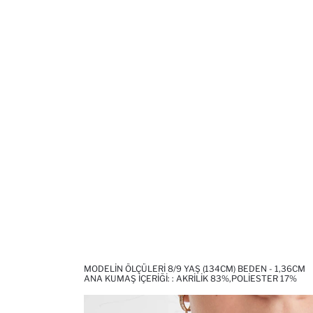
MODELIN ÖLÇÜLERI 8/9 YAŞ (134CM) BEDEN - 1,36CM
ANA KUMAŞ İÇERIĞI: : AKRILIK 83%,POLIESTER 17%