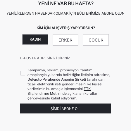
YENI NE VAR BU HAFTA?
YENILIKLERDEN HABERDAR OLMAK İÇIN BÜLTENIMIZE ABONE OLUN
KIM IÇIN ALIŞVERIŞ YAPIYORSUN?
KADIN
ERKEK
ÇOCUK
E-POSTA ADRESINIZI GIRINIZ
Kampanya, reklam, promosyon, tanıtım
amaçlarıyla yukarıda belirttiğim iletişim adresime,
DeFacto Perakende Anonim Şirketi
tarafından
ticari elektronik ileti gönderilmesini ve kişisel
verilerimin bu amaçla işlenmesini
ETK
Bilgilendirme Metni’nde
açıklanan kurallar
çerçevesinde kabul ediyorum.
ŞIMDI ABONE OL!