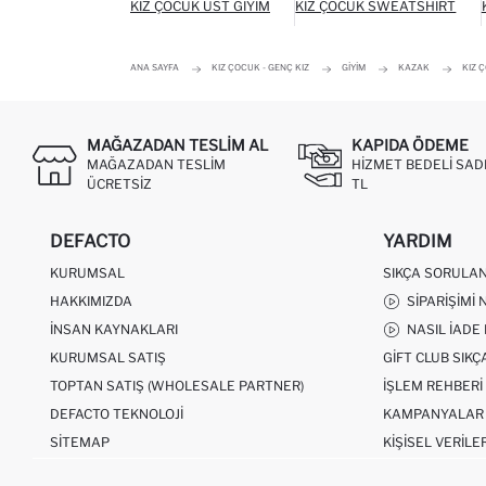
KIZ ÇOCUK ÜST GIYIM
KIZ ÇOCUK SWEATSHIRT
ANA SAYFA
KIZ ÇOCUK - GENÇ KIZ
GIYIM
KAZAK
KIZ 
MAĞAZADAN TESLIM AL
KAPIDA ÖDEME
MAĞAZADAN TESLIM
HIZMET BEDELI SAD
ÜCRETSIZ
TL
DEFACTO
YARDIM
KURUMSAL
SIKÇA SORULA
HAKKIMIZDA
SIPARIŞIMI 
İNSAN KAYNAKLARI
NASIL İADE
KURUMSAL SATIŞ
GIFT CLUB SIK
TOPTAN SATIŞ (WHOLESALE PARTNER)
İŞLEM REHBERI
DEFACTO TEKNOLOJI
KAMPANYALAR
SITEMAP
KIŞISEL VERILE