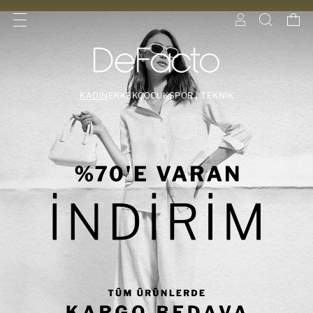
KADIN
ERKEK
ÇOCUK
SPOR | TEKNİK