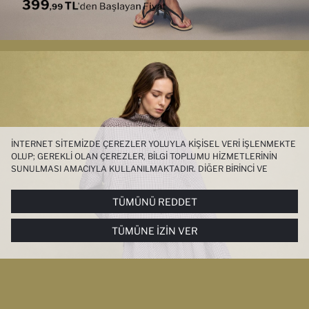
İNTERNET SITEMIZDE ÇEREZLER YOLUYLA KIŞISEL VERI IŞLENMEKTE
OLUP; GEREKLI OLAN ÇEREZLER, BILGI TOPLUMU HIZMETLERININ
SUNULMASI AMACIYLA KULLANILMAKTADIR. DIĞER BIRINCI VE
ÜÇÜNCÜ TARAF ÇEREZLER ISE SIZE DAHA IYI BIR ALIŞVERIŞ
DENEYIMI SUNULABILMESI, SITEMIZIN DAHA IŞLEVSEL KILINMASI VE
TÜMÜNÜ REDDET
KIŞISELLEŞTIRMESI VE AÇIK RIZA VERMENIZ HALINDE, SIZLERE
YÖNELIK PAZARLAMA FAALIYETLERININ YAPILMASI AMAÇLARIYLA
TÜMÜNE İZIN VER
SINIRLI OLARAK KULLANILACAKTIR. ÇEREZLERE DAIR TERCIHLERINIZI
ÇEREZ TERCIHLERI
PANELI ARACILIĞIYLA HER ZAMAN YÖNETEBILIR,
ÇEREZLERLE ILGILI DAHA DETAYLI BILGIYE
ÇEREZ AYDINLATMA
METNI
’NDEN ULAŞABILIRSINIZ.