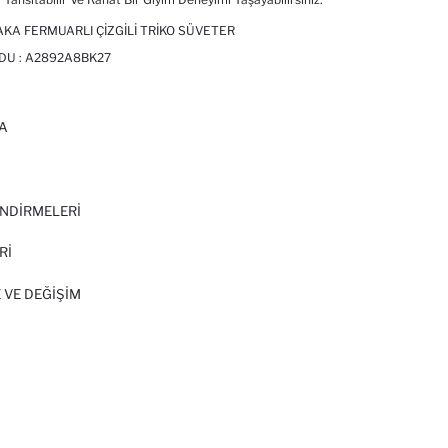
AKA FERMUARLI ÇIZGILI TRIKO SÜVETER
DU :
A2892A8BK27
A
I
NDİRMELERİ
Rİ
 VE DEĞIŞIM