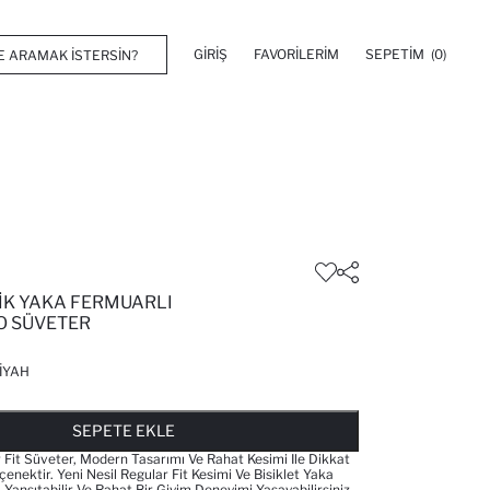
GIRIŞ
FAVORILERIM
SEPETIM
(0)
DIK YAKA FERMUARLI
KO SÜVETER
IYAH
FAVORILERE EKLENDI
GELINCE HABER VER
SEPETE EKLENIYOR
SEPETE EKLENDI
SEPETE EKLE
 Fit Süveter, Modern Tasarımı Ve Rahat Kesimi Ile Dikkat
enektir. Yeni Nesil Regular Fit Kesimi Ve Bisiklet Yaka
ı Yansıtabilir Ve Rahat Bir Giyim Deneyimi Yaşayabilirsiniz.