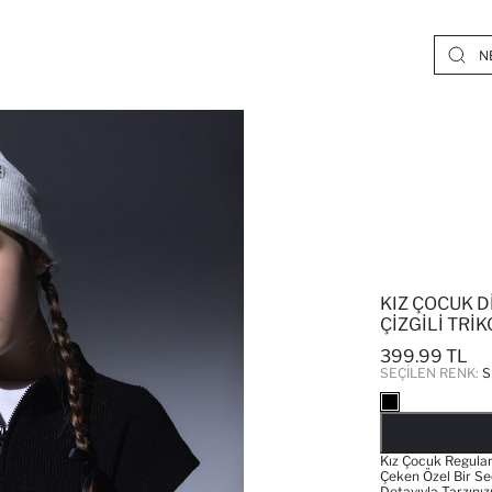
KIZ ÇOCUK 
ÇIZGILI TRI
399.99 TL
SEÇILEN RENK:
S
Kız Çocuk Regular
Çeken Özel Bir Seç
Detayıyla Tarzınız