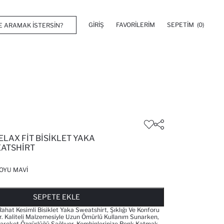
GIRIŞ
FAVORILERIM
SEPETIM
(0)
ELAX FIT BISIKLET YAKA
EATSHIRT
OYU MAVI
FAVORILERE EKLENDI
GELINCE HABER VER
SEPETE EKLENIYOR
SEPETE EKLENDI
SEPETE EKLE
Rahat Kesimli Bisiklet Yaka Sweatshirt, Şıklığı Ve Konforu
or. Kaliteli Malzemesiyle Uzun Ömürlü Kullanım Sunarken,
areket Özgürlüğü Sağlıyor. Kombinlerinize Renk Katmak