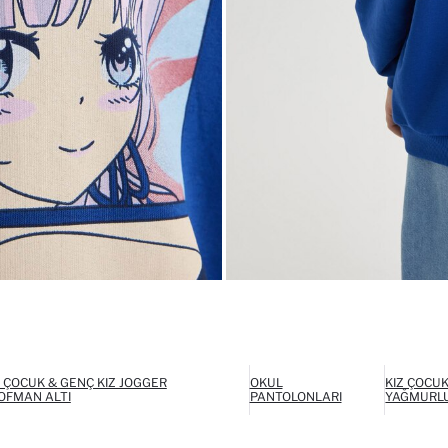
Z ÇOCUK & GENÇ KIZ JOGGER
OKUL
KIZ ÇOCUK
OFMAN ALTI
PANTOLONLARI
YAĞMURL