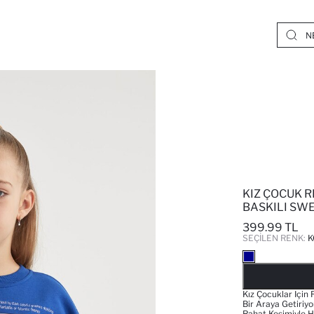
KIZ ÇOCUK R
BASKILI SW
399.99 TL
SEÇILEN RENK:
K
Kız Çocuklar Için 
Bir Araya Getiriy
Rahat Kesimiyle H