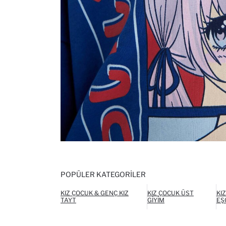
POPÜLER KATEGORILER
KIZ ÇOCUK & GENÇ KIZ
KIZ ÇOCUK ÜST
KI
TAYT
GIYIM
EŞ