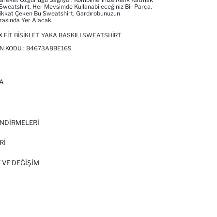
u Sweatshirt, Her Mevsimde Kullanabileceğiniz Bir Parça.
Dikkat Çeken Bu Sweatshirt, Gardırobunuzun
rasında Yer Alacak.
 FIT BISIKLET YAKA BASKILI SWEATSHIRT
N KODU :
B4673A8BE169
A
I
NDİRMELERİ
Rİ
 VE DEĞIŞIM