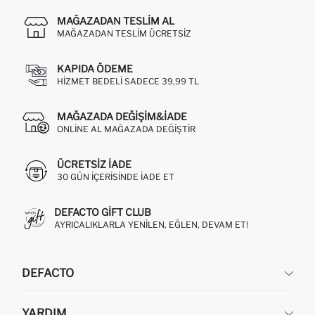
MAĞAZADAN TESLIM AL
MAĞAZADAN TESLIM ÜCRETSIZ
KAPIDA ÖDEME
HIZMET BEDELI SADECE 39,99 TL
MAĞAZADA DEĞIŞIM&İADE
ONLINE AL MAĞAZADA DEĞIŞTIR
ÜCRETSIZ IADE
30 GÜN IÇERISINDE IADE ET
DEFACTO GIFT CLUB
AYRICALIKLARLA YENILEN, EĞLEN, DEVAM ET!
DEFACTO
KURUMSAL
YARDIM