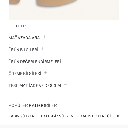
ÖLÇÜLER
MAĞAZADA ARA
ÜRÜN BILGILERI
ÜRÜN DEĞERLENDİRMELERİ
ÖDEME BİLGİLERİ
TESLIMAT İADE VE DEĞIŞIM
POPÜLER KATEGORILER
KADIN SÜTYEN
BALENSIZ SÜTYEN
KADIN EV TERLIĞI
KADIN