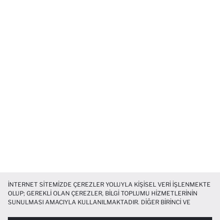
İNTERNET SITEMIZDE ÇEREZLER YOLUYLA KIŞISEL VERI IŞLENMEKTE
OLUP; GEREKLI OLAN ÇEREZLER, BILGI TOPLUMU HIZMETLERININ
SUNULMASI AMACIYLA KULLANILMAKTADIR. DIĞER BIRINCI VE
ÜÇÜNCÜ TARAF ÇEREZLER ISE SIZE DAHA IYI BIR ALIŞVERIŞ
DENEYIMI SUNULABILMESI, SITEMIZIN DAHA IŞLEVSEL KILINMASI VE