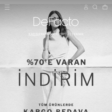
KADIN
ERKEK
ÇOCUK
SPOR | TEKNİK