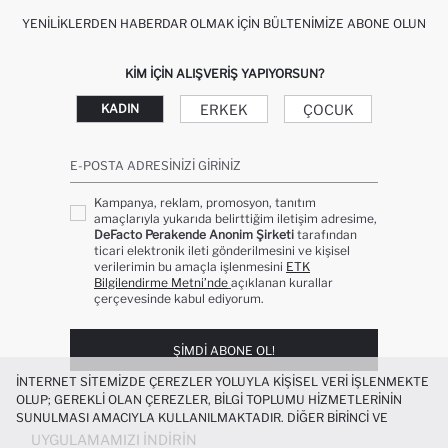
YENILIKLERDEN HABERDAR OLMAK İÇIN BÜLTENIMIZE ABONE OLUN
KIM IÇIN ALIŞVERIŞ YAPIYORSUN?
ERKEK
ÇOCUK
KADIN
E-POSTA ADRESINIZI GIRINIZ
Kampanya, reklam, promosyon, tanıtım
amaçlarıyla yukarıda belirttiğim iletişim adresime,
DeFacto Perakende Anonim Şirketi
tarafından
ticari elektronik ileti gönderilmesini ve kişisel
verilerimin bu amaçla işlenmesini
ETK
Bilgilendirme Metni’nde
açıklanan kurallar
çerçevesinde kabul ediyorum.
ŞIMDI ABONE OL!
İNTERNET SITEMIZDE ÇEREZLER YOLUYLA KIŞISEL VERI IŞLENMEKTE
OLUP; GEREKLI OLAN ÇEREZLER, BILGI TOPLUMU HIZMETLERININ
SUNULMASI AMACIYLA KULLANILMAKTADIR. DIĞER BIRINCI VE
ÜÇÜNCÜ TARAF ÇEREZLER ISE SIZE DAHA IYI BIR ALIŞVERIŞ
UYGULAMAMIZI İNDIRIN