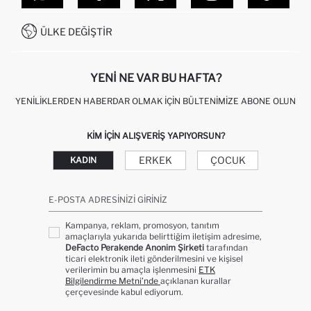
SITEMAP
İŞLEM REHBERI
MÜŞTERI HIZMETLERI
0850 333 22 86
KAMPANYALAR
ÜLKE DEĞIŞTIR
KIŞISEL VERILERIN KORUNMASI VE GIZLILIK
YENI NE VAR BU HAFTA?
YENILIKLERDEN HABERDAR OLMAK İÇIN BÜLTENIMIZE ABONE OLUN
KIM IÇIN ALIŞVERIŞ YAPIYORSUN?
ERKEK
ÇOCUK
KADIN
E-POSTA ADRESINIZI GIRINIZ
Kampanya, reklam, promosyon, tanıtım
amaçlarıyla yukarıda belirttiğim iletişim adresime,
DeFacto Perakende Anonim Şirketi
tarafından
ticari elektronik ileti gönderilmesini ve kişisel
verilerimin bu amaçla işlenmesini
ETK
Bilgilendirme Metni’nde
açıklanan kurallar
çerçevesinde kabul ediyorum.