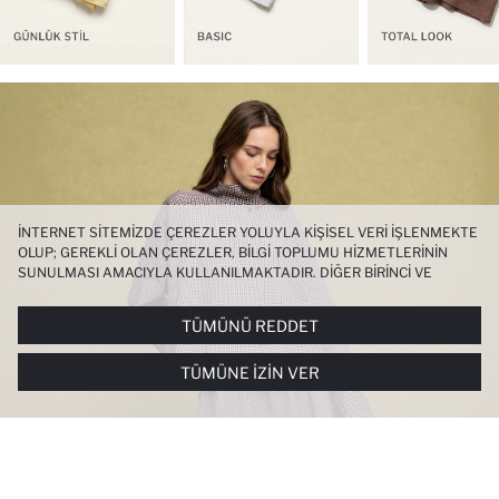
İNTERNET SITEMIZDE ÇEREZLER YOLUYLA KIŞISEL VERI IŞLENMEKTE
OLUP; GEREKLI OLAN ÇEREZLER, BILGI TOPLUMU HIZMETLERININ
SUNULMASI AMACIYLA KULLANILMAKTADIR. DIĞER BIRINCI VE
ÜÇÜNCÜ TARAF ÇEREZLER ISE SIZE DAHA IYI BIR ALIŞVERIŞ
DENEYIMI SUNULABILMESI, SITEMIZIN DAHA IŞLEVSEL KILINMASI VE
TÜMÜNÜ REDDET
KIŞISELLEŞTIRMESI VE AÇIK RIZA VERMENIZ HALINDE, SIZLERE
YÖNELIK PAZARLAMA FAALIYETLERININ YAPILMASI AMAÇLARIYLA
TÜMÜNE İZIN VER
SINIRLI OLARAK KULLANILACAKTIR. ÇEREZLERE DAIR TERCIHLERINIZI
ÇEREZ TERCIHLERI
PANELI ARACILIĞIYLA HER ZAMAN YÖNETEBILIR,
ÇEREZLERLE ILGILI DAHA DETAYLI BILGIYE
ÇEREZ AYDINLATMA
METNI
’NDEN ULAŞABILIRSINIZ.