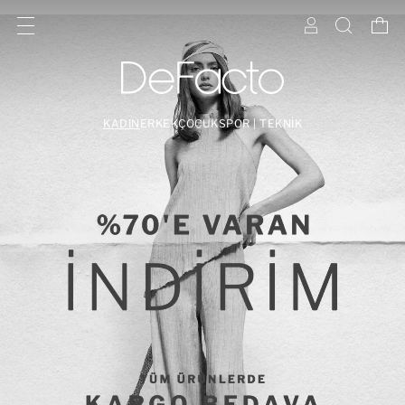
KADIN
ERKEK
ÇOCUK
SPOR | TEKNİK