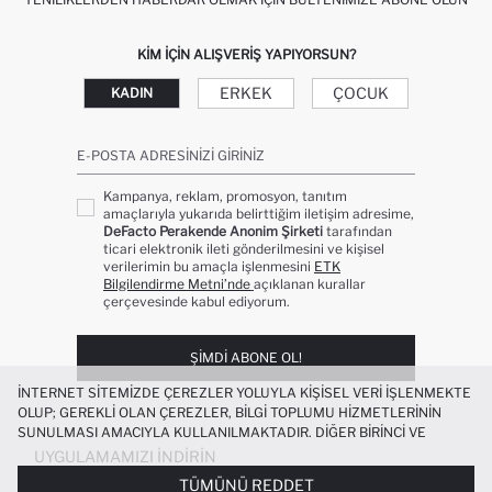
KIM IÇIN ALIŞVERIŞ YAPIYORSUN?
ERKEK
ÇOCUK
KADIN
E-POSTA ADRESINIZI GIRINIZ
Kampanya, reklam, promosyon, tanıtım
amaçlarıyla yukarıda belirttiğim iletişim adresime,
DeFacto Perakende Anonim Şirketi
tarafından
ticari elektronik ileti gönderilmesini ve kişisel
verilerimin bu amaçla işlenmesini
ETK
Bilgilendirme Metni’nde
açıklanan kurallar
çerçevesinde kabul ediyorum.
ŞIMDI ABONE OL!
İNTERNET SITEMIZDE ÇEREZLER YOLUYLA KIŞISEL VERI IŞLENMEKTE
OLUP; GEREKLI OLAN ÇEREZLER, BILGI TOPLUMU HIZMETLERININ
SUNULMASI AMACIYLA KULLANILMAKTADIR. DIĞER BIRINCI VE
ÜÇÜNCÜ TARAF ÇEREZLER ISE SIZE DAHA IYI BIR ALIŞVERIŞ
UYGULAMAMIZI İNDIRIN
DENEYIMI SUNULABILMESI, SITEMIZIN DAHA IŞLEVSEL KILINMASI VE
TÜMÜNÜ REDDET
KIŞISELLEŞTIRMESI VE AÇIK RIZA VERMENIZ HALINDE, SIZLERE