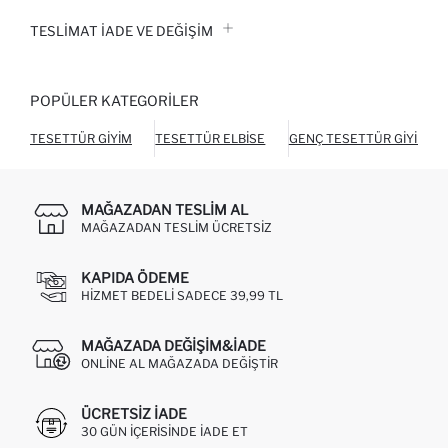
TESLIMAT İADE VE DEĞIŞIM
POPÜLER KATEGORILER
TESETTÜR GIYIM
TESETTÜR ELBISE
GENÇ TESETTÜR GIYIM
MAĞAZADAN TESLIM AL
MAĞAZADAN TESLIM ÜCRETSIZ
KAPIDA ÖDEME
HIZMET BEDELI SADECE 39,99 TL
MAĞAZADA DEĞIŞIM&İADE
ONLINE AL MAĞAZADA DEĞIŞTIR
ÜCRETSIZ IADE
30 GÜN IÇERISINDE IADE ET