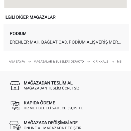
İLGİLİ DİĞER MAĞAZALAR
PODIUM
ERENLER MAH. BAĞDAT CAD. PODIUM ALIŞVERIŞ MERKEZI NO:6-Z-53 YAHŞIHA...
ANA SAYFA
MAĞAZALAR & ŞUBELER | DEFACTO
KIRIKKALE
MERKEZ
MAĞAZADAN TESLIM AL
MAĞAZADAN TESLIM ÜCRETSIZ
KAPIDA ÖDEME
HIZMET BEDELI SADECE 39,99 TL
MAĞAZADA DEĞIŞIM&İADE
ONLINE AL MAĞAZADA DEĞIŞTIR