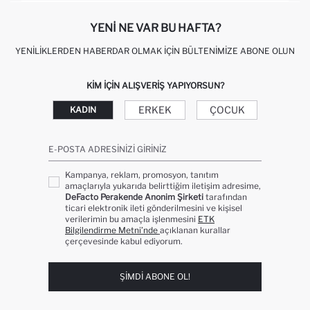
YENI NE VAR BU HAFTA?
YENILIKLERDEN HABERDAR OLMAK İÇIN BÜLTENIMIZE ABONE OLUN
KIM IÇIN ALIŞVERIŞ YAPIYORSUN?
ERKEK
ÇOCUK
KADIN
E-POSTA ADRESINIZI GIRINIZ
Kampanya, reklam, promosyon, tanıtım
amaçlarıyla yukarıda belirttiğim iletişim adresime,
DeFacto Perakende Anonim Şirketi
tarafından
ticari elektronik ileti gönderilmesini ve kişisel
verilerimin bu amaçla işlenmesini
ETK
Bilgilendirme Metni’nde
açıklanan kurallar
çerçevesinde kabul ediyorum.
ŞIMDI ABONE OL!