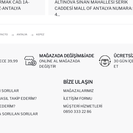
RMAK CAD. 1A-
ALTINOVA SINAN MAHALLESI SERIK
Z-ANTALYA
CADDESI MALL OF ANTALYA NUMARA: 
4...
EFACTO
ANTALYA
KEPEZ
MAĞAZADA DEĞIŞIM&İADE
ÜCRETSI
ECE 39,99
ONLINE AL MAĞAZADA
30 GÜN IÇ
DEĞIŞTIR
ET
BIZE ULAŞIN
N SORULAR
MAĞAZALARIMIZ
NASIL TAKIP EDERIM?
İLETIŞIM FORMU
 EDERIM?
MÜŞTERI HIZMETLERI
0850 333 22 86
ÇA SORULAN SORULAR