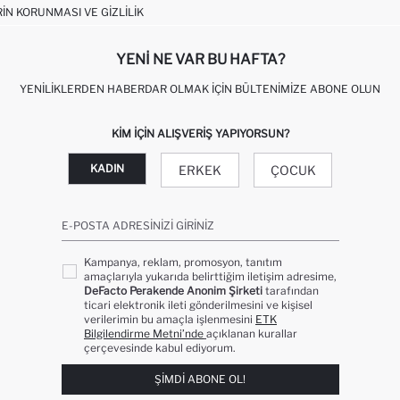
RIN KORUNMASI VE GIZLILIK
YENI NE VAR BU HAFTA?
YENILIKLERDEN HABERDAR OLMAK İÇIN BÜLTENIMIZE ABONE OLUN
KIM IÇIN ALIŞVERIŞ YAPIYORSUN?
KADIN
ERKEK
ÇOCUK
E-POSTA ADRESINIZI GIRINIZ
Kampanya, reklam, promosyon, tanıtım
amaçlarıyla yukarıda belirttiğim iletişim adresime,
DeFacto Perakende Anonim Şirketi
tarafından
ticari elektronik ileti gönderilmesini ve kişisel
verilerimin bu amaçla işlenmesini
ETK
Bilgilendirme Metni’nde
açıklanan kurallar
çerçevesinde kabul ediyorum.
ŞIMDI ABONE OL!