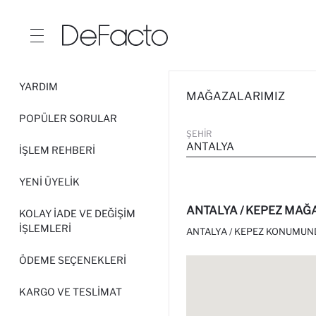
YARDIM
MAĞAZALARIMIZ
POPÜLER SORULAR
ŞEHIR
ANTALYA
İŞLEM REHBERI
YENI ÜYELIK
ANTALYA / KEPEZ MA
KOLAY İADE VE DEĞIŞIM
İŞLEMLERI
ANTALYA / KEPEZ KONUMUND
ÖDEME SEÇENEKLERI
KARGO VE TESLIMAT