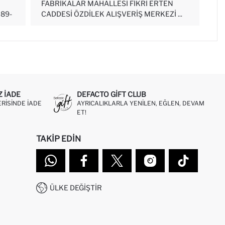
FABRIKALAR MAHALLESI FIKRI ERTEN
89-
CADDESI ÖZDILEK ALIŞVERIŞ MERKEZI ...
Z IADE
DEFACTO GIFT CLUB
ERISINDE IADE
AYRICALIKLARLA YENILEN, EĞLEN, DEVAM
ET!
TAKIP EDIN
ÜLKE DEĞIŞTIR