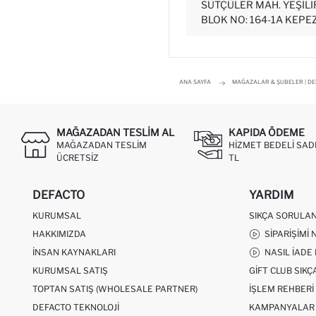
SÜTÇÜLER MAH. YEŞILI
BLOK NO: 164-1A KEPE
ANA SAYFA
MAĞAZALAR & ŞUBELER | D
MAĞAZADAN TESLIM AL
KAPIDA ÖDEME
MAĞAZADAN TESLIM
HIZMET BEDELI SAD
ÜCRETSIZ
TL
DEFACTO
YARDIM
KURUMSAL
SIKÇA SORULA
HAKKIMIZDA
SIPARIŞIMI 
İNSAN KAYNAKLARI
NASIL İADE
KURUMSAL SATIŞ
GIFT CLUB SIK
TOPTAN SATIŞ (WHOLESALE PARTNER)
İŞLEM REHBERI
DEFACTO TEKNOLOJI
KAMPANYALAR