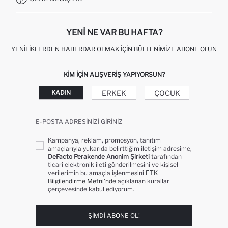
KIŞISEL VERILERIN KORUNMASI VE GIZLILIK
YENI NE VAR BU HAFTA?
YENILIKLERDEN HABERDAR OLMAK İÇIN BÜLTENIMIZE ABONE OLUN
KIM IÇIN ALIŞVERIŞ YAPIYORSUN?
ERKEK
ÇOCUK
KADIN
E-POSTA ADRESINIZI GIRINIZ
Kampanya, reklam, promosyon, tanıtım
amaçlarıyla yukarıda belirttiğim iletişim adresime,
DeFacto Perakende Anonim Şirketi
tarafından
ticari elektronik ileti gönderilmesini ve kişisel
verilerimin bu amaçla işlenmesini
ETK
Bilgilendirme Metni’nde
açıklanan kurallar
çerçevesinde kabul ediyorum.
ŞIMDI ABONE OL!