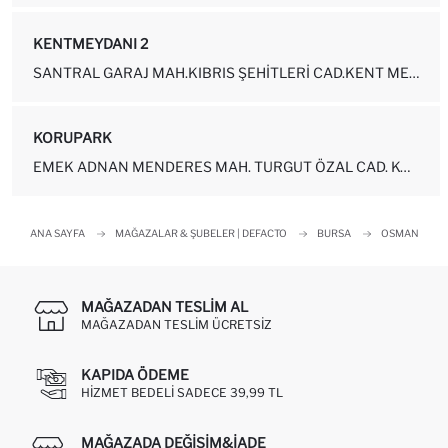
KENTMEYDANI 2
SANTRAL GARAJ MAH.KIBRIS ŞEHITLERI CAD.KENT MEYDANI AVM NO: 64 MAĞA...
KORUPARK
EMEK ADNAN MENDERES MAH. TURGUT ÖZAL CAD. KORUPARK AVM NO: 2-150B
ANA SAYFA
MAĞAZALAR & ŞUBELER | DEFACTO
BURSA
OSMANGAZI
MAĞAZADAN TESLIM AL
MAĞAZADAN TESLIM ÜCRETSIZ
KAPIDA ÖDEME
HIZMET BEDELI SADECE 39,99 TL
MAĞAZADA DEĞIŞIM&İADE