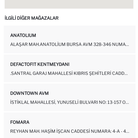
İLGİLİ DİĞER MAĞAZALAR
ANATOLIUM
ALAŞAR MAH.ANATOLIUM BURSA AVM 328-346 NUMARALI OSMANGAZI - BURSA
DEFACTOFIT KENTMEYDANI
.SANTRAL GARAJ MAHALLESI KIBRIS ŞEHITLERI CADDESI NUMARA: 64-Z08 OS...
DOWNTOWN AVM
İSTIKLAL MAHALLESI, YUNUSELI BULVARI NO: 13-157 OSMANGAZI-BURSA
FOMARA
REYHAN MAH. HAŞIM İŞCAN CADDESI NUMARA: 4-A - 4-B OSMANGAZI - BURSA