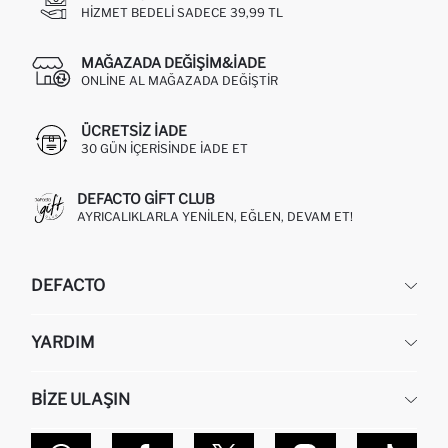
HIZMET BEDELI SADECE 39,99 TL
MAĞAZADA DEĞIŞIM&İADE
ONLINE AL MAĞAZADA DEĞIŞTIR
ÜCRETSIZ IADE
30 GÜN IÇERISINDE IADE ET
DEFACTO GIFT CLUB
AYRICALIKLARLA YENILEN, EĞLEN, DEVAM ET!
DEFACTO
KURUMSAL
YARDIM
HAKKIMIZDA
İNSAN KAYNAKLARI
SIKÇA SORULAN SORULAR
BIZE ULAŞIN
KURUMSAL SATIŞ
SIPARIŞIMI NASIL TAKIP EDERIM?
TOPTAN SATIŞ (WHOLESALE PARTNER)
NASIL İADE EDERIM?
MAĞAZALARIMIZ