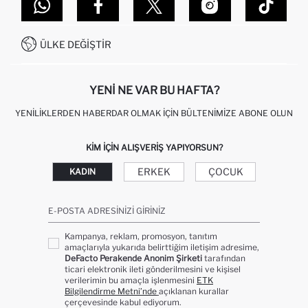
DEFACTO TEKNOLOJI
GIFT CLUB SIKÇA SORULAN SORULAR
İLETIŞIM FORMU
SITEMAP
İŞLEM REHBERI
MÜŞTERI HIZMETLERI
0850 333 22 86
KAMPANYALAR
ÜLKE DEĞIŞTIR
KIŞISEL VERILERIN KORUNMASI VE GIZLILIK
YENI NE VAR BU HAFTA?
YENILIKLERDEN HABERDAR OLMAK İÇIN BÜLTENIMIZE ABONE OLUN
KIM IÇIN ALIŞVERIŞ YAPIYORSUN?
ERKEK
ÇOCUK
KADIN
E-POSTA ADRESINIZI GIRINIZ
Kampanya, reklam, promosyon, tanıtım
amaçlarıyla yukarıda belirttiğim iletişim adresime,
DeFacto Perakende Anonim Şirketi
tarafından
ticari elektronik ileti gönderilmesini ve kişisel
verilerimin bu amaçla işlenmesini
ETK
Bilgilendirme Metni’nde
açıklanan kurallar
çerçevesinde kabul ediyorum.