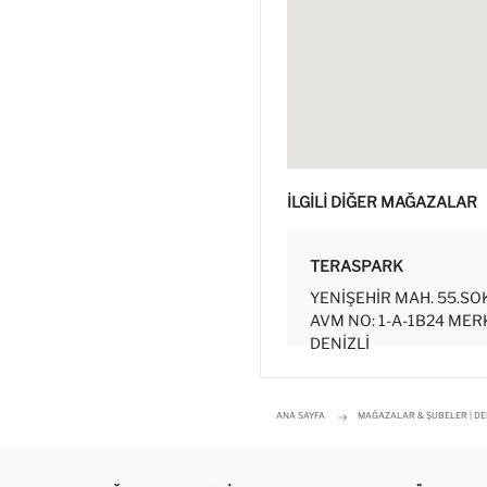
İLGİLİ DİĞER MAĞAZALAR
TERASPARK
YENIŞEHIR MAH. 55.SO
AVM NO: 1-A-1B24 MER
DENİZLİ
ANA SAYFA
MAĞAZALAR & ŞUBELER | D