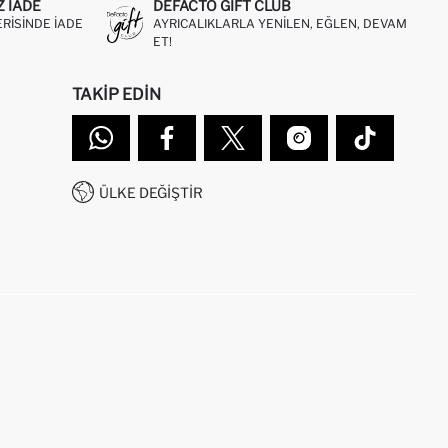
Z IADE
DEFACTO GIFT CLUB
ERISINDE IADE
AYRICALIKLARLA YENILEN, EĞLEN, DEVAM
ET!
TAKIP EDIN
ÜLKE DEĞIŞTIR