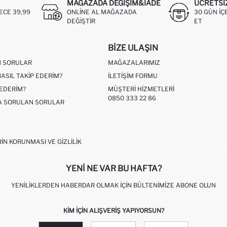
MAĞAZADA DEĞIŞIM&İADE
ÜCRETSI
ECE 39,99
ONLINE AL MAĞAZADA
30 GÜN IÇ
DEĞIŞTIR
ET
BIZE ULAŞIN
N SORULAR
MAĞAZALARIMIZ
NASIL TAKIP EDERIM?
İLETIŞIM FORMU
 EDERIM?
MÜŞTERI HIZMETLERI
0850 333 22 86
ÇA SORULAN SORULAR
RIN KORUNMASI VE GIZLILIK
YENI NE VAR BU HAFTA?
YENILIKLERDEN HABERDAR OLMAK İÇIN BÜLTENIMIZE ABONE OLUN
KIM IÇIN ALIŞVERIŞ YAPIYORSUN?