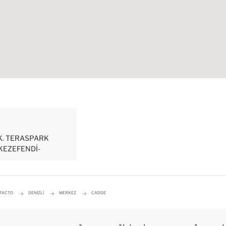
K. TERASPARK
KEZEFENDI-
EFACTO
DENIZLI
MERKEZ
CADDE