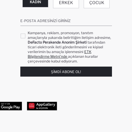
KADIN
ERKEK
ÇOCUK
E-POSTA ADRESINIZI GIRINIZ
Kampanya, reklam, promosyon, tanıtım
amaçlarıyla yukarıda belirttiğim iletişim adresime,
DeFacto Perakende Anonim Şirketi
tarafından
ticari elektronik ileti gönderilmesini ve kişisel
verilerimin bu amaçla işlenmesini
ETK
Bilgilendirme Metni’nde
açıklanan kurallar
çerçevesinde kabul ediyorum.
ŞIMDI ABONE OL!