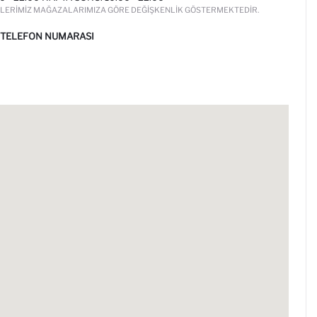
LERIMIZ MAĞAZALARIMIZA GÖRE DEĞIŞKENLIK GÖSTERMEKTEDIR.
 TELEFON NUMARASI