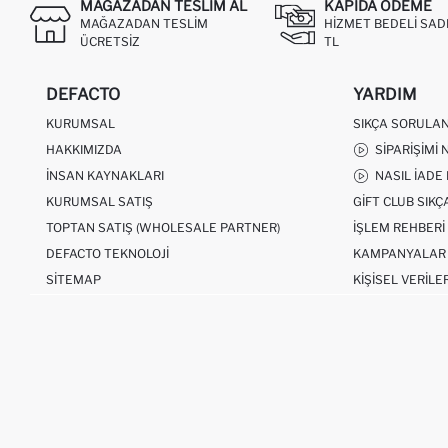
MAĞAZADAN TESLIM AL
KAPIDA ÖDEME
MAĞAZADAN TESLIM
HIZMET BEDELI SAD
ÜCRETSIZ
TL
DEFACTO
YARDIM
KURUMSAL
SIKÇA SORULA
HAKKIMIZDA
SIPARIŞIMI 
İNSAN KAYNAKLARI
NASIL İADE
KURUMSAL SATIŞ
GIFT CLUB SIK
TOPTAN SATIŞ (WHOLESALE PARTNER)
İŞLEM REHBERI
DEFACTO TEKNOLOJI
KAMPANYALAR
SITEMAP
KIŞISEL VERILE