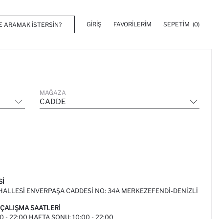
GIRIŞ
FAVORILERIM
SEPETIM
(0)
MAĞAZA
CADDE
SI
ALLESI ENVERPAŞA CADDESI NO: 34A MERKEZEFENDI-DENİZLİ
ÇALIŞMA SAATLERI
00 - 22:00 HAFTA SONU: 10:00 - 22:00