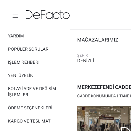
YARDIM
MAĞAZALARIMIZ
POPÜLER SORULAR
ŞEHIR
DENIZLI
İŞLEM REHBERI
YENI ÜYELIK
MERKEZEFENDI CADDE
KOLAY İADE VE DEĞIŞIM
İŞLEMLERI
CADDE KONUMUNDA 1 TANE 
ÖDEME SEÇENEKLERI
KARGO VE TESLIMAT